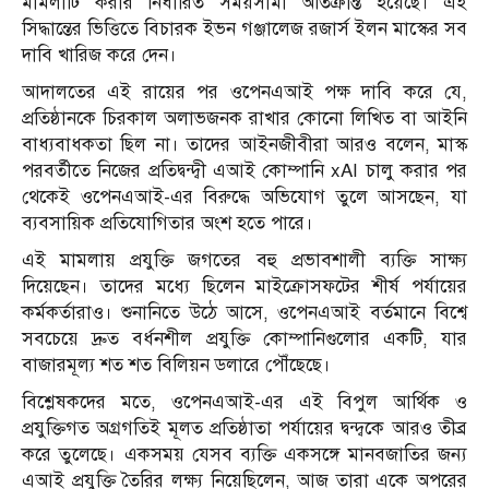
মামলাটি করার নির্ধারিত সময়সীমা অতিক্রান্ত হয়েছে। এই
সিদ্ধান্তের ভিত্তিতে বিচারক ইভন গঞ্জালেজ রজার্স ইলন মাস্কের সব
দাবি খারিজ করে দেন।
আদালতের এই রায়ের পর ওপেনএআই পক্ষ দাবি করে যে,
প্রতিষ্ঠানকে চিরকাল অলাভজনক রাখার কোনো লিখিত বা আইনি
বাধ্যবাধকতা ছিল না। তাদের আইনজীবীরা আরও বলেন, মাস্ক
পরবর্তীতে নিজের প্রতিদ্বন্দ্বী এআই কোম্পানি xAI চালু করার পর
থেকেই ওপেনএআই-এর বিরুদ্ধে অভিযোগ তুলে আসছেন, যা
ব্যবসায়িক প্রতিযোগিতার অংশ হতে পারে।
এই মামলায় প্রযুক্তি জগতের বহু প্রভাবশালী ব্যক্তি সাক্ষ্য
দিয়েছেন। তাদের মধ্যে ছিলেন মাইক্রোসফটের শীর্ষ পর্যায়ের
কর্মকর্তারাও। শুনানিতে উঠে আসে, ওপেনএআই বর্তমানে বিশ্বে
সবচেয়ে দ্রুত বর্ধনশীল প্রযুক্তি কোম্পানিগুলোর একটি, যার
বাজারমূল্য শত শত বিলিয়ন ডলারে পৌঁছেছে।
বিশ্লেষকদের মতে, ওপেনএআই-এর এই বিপুল আর্থিক ও
প্রযুক্তিগত অগ্রগতিই মূলত প্রতিষ্ঠাতা পর্যায়ের দ্বন্দ্বকে আরও তীব্র
করে তুলেছে। একসময় যেসব ব্যক্তি একসঙ্গে মানবজাতির জন্য
এআই প্রযুক্তি তৈরির লক্ষ্য নিয়েছিলেন, আজ তারা একে অপরের