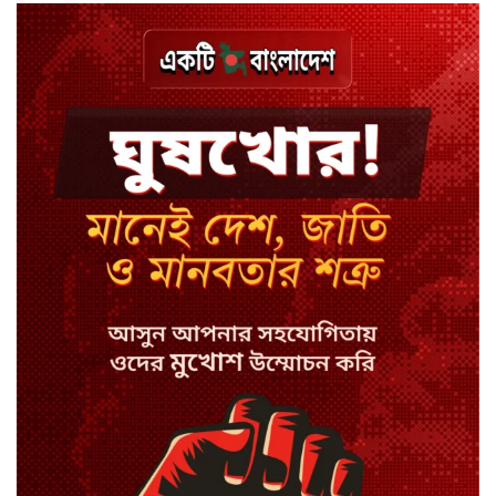
নেতার ওপর হামলা
শেখ পরিবারের সবাই নিরাপদে বাইরে,
কারাগারে দলের কর্মীরা
ইবির ৪৪ শিক্ষকের বিরুদ্ধে
রাষ্ট্রবিরোধিতার তদন্ত কমিটি
বাংলাদেশে চালু হলো থাই কফি চেইন
ক্যাফে আমাজন
হাসিনাকে সুযোগ দিয়ে সার্বভৌমত্বে
আঘাত: রিজভী
ডিজিটাল ভূমি সেবায় জবাবদিহি