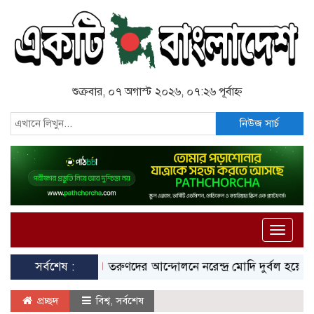
শুক্রবার, ০৭ অগাস্ট ২০২৬, ০৭:২৬ পূর্বাহ্ন
নিউজ সার্চ
Toggle
naviga
সর্বশেষ :
তরুণদের আন্দোলনে নরেন্দ্র মোদি দুর্বল হয়েছেন: সো
প্রচ্ছদ
বিশ্ব
,
সর্বশেষ