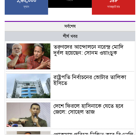
১,৬২,০০০
১৪৮
ফ্যান
সাবস্ক্রাইবার
সর্বশেষ
শীর্ষ খবর
তরুণদের আন্দোলনে নরেন্দ্র মোদি
দুর্বল হয়েছেন: সোনম ওয়াংচুক
রাষ্ট্রপতি নির্বাচনের ভোটার তালিকা
ইসিতে
দেশে ফিরলে হাসিনাকে যেতে হবে
জেলে: সোহেল তাজ
খোকসায় পরিচয় নিশ্চিত করে বিএনপি