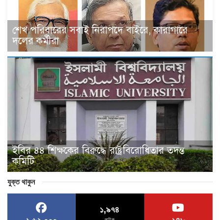
শেখ পরিবারের সবাই নিরাপদে বাইরে, কারাগারে
দলের কর্মীরা
ইবির ৪৪ শিক্ষকের বিরুদ্ধে রাষ্ট্রবিরোধিতার তদন্ত
কমিটি
যুক্ত থাকুন
১,৯৭৪
লাইক