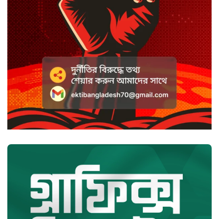
নিশ্চিতের নির্দেশ
সবুজবাগে ময়লার স্তূপ থেকে তরুণীর
খণ্ডিত মাথা ও হাত উদ্ধার