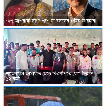
‘গুপ্ত আওয়ামী লীগ’ প্রশ্নে যা বললেন রুমিন ফারহানা
শ্যামনগরে জামায়াত ছেড়ে বিএনপিতে যোগ দিলেন
১২ কর্মী