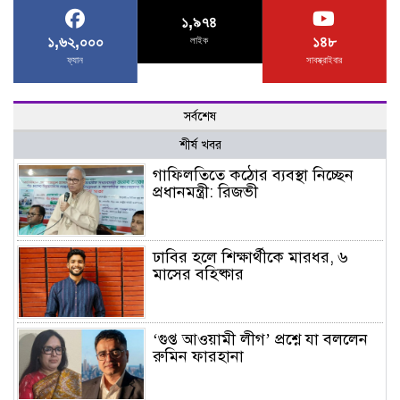
১,৯৭৪
১,৬২,০০০
১৪৮
লাইক
ফ্যান
সাবস্ক্রাইবার
সর্বশেষ
শীর্ষ খবর
গাফিলতিতে কঠোর ব্যবস্থা নিচ্ছেন
প্রধানমন্ত্রী: রিজভী
ঢাবির হলে শিক্ষার্থীকে মারধর, ৬
মাসের বহিষ্কার
‘গুপ্ত আওয়ামী লীগ’ প্রশ্নে যা বললেন
রুমিন ফারহানা