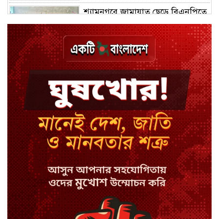
শ্যামনগরে জামায়াত ছেড়ে বিএনপিতে
যোগ দিলেন ১২ কর্মী
ঢাকায় হালকা বৃষ্টির সম্ভাবনা, বাড়তে
পারে তাপমাত্রা
মন্ত্রী-এমপিদের উপস্থিতিতে ইউএনওর
আইফোন চুরি
সিরাজগঞ্জে বাস ট্রাক দুর্ঘটনা, চালকসহ
নিহত ২
স্পিকারের নামে জাল ডিও, প্রতারণার
অভিযোগে এসিল্যান্ডের বিরুদ্ধে মামলা