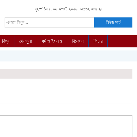
বৃহস্পতিবার, ০৬ অগাস্ট ২০২৬, ০৫:৩২ অপরাহ্ন
নিউজ সার্চ
বিশ্ব
খেলাধুলা
ধর্ম ও ইসলাম
বিনোদন
ফিচার