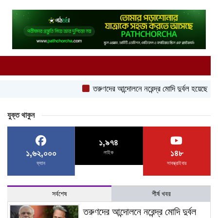
তরুণদের আন্দোলনে নরেন্দ্র মোদি দুর্বল হয়েছেন: সোনম 
যুক্ত থাকুন
১,৯৭৪
১,৬২,০০০
১৪৮
লাইক
ফ্যান
সাবস্ক্রাইবার
সর্বশেষ
শীর্ষ খবর
তরুণদের আন্দোলনে নরেন্দ্র মোদি দুর্বল