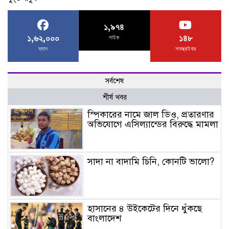
১,৯৭৪
১,৬২,০০০
১৪৮
লাইক
ফ্যান
সাবস্ক্রাইবার
সর্বশেষ
শীর্ষ খবর
স্পিকারের নামে জাল ডিও, প্রতারণার
অভিযোগে এসিল্যান্ডের বিরুদ্ধে মামলা
সাদা না বাদামি চিনি, কোনটি ভালো?
হাসানের ৪ উইকেটের দিনে ধুঁকছে
বাংলাদেশ