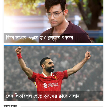
বিয়ে ভাঙার গুঞ্জনে মুখ খুললেন রণজয়
কেন লিভারপুল ছেড়ে তুরস্কের ক্লাবে সালাহ
যুক্ত থাকুন