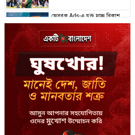
ফেসবুক Ads-এ যুক্ত হচ্ছে বিকাশ
পেমেন্ট
বিয়ে ভাঙার গুঞ্জনে মুখ খুললেন রণজয়
কেন লিভারপুল ছেড়ে তুরস্কের ক্লাবে
সালাহ
কপিল শর্মার অডিশনে বাদ পড়ার সেই
গল্প
যুক্তরাজ্যে সামাজিকমাধ্যমের কারফিউ
মানছে না কিশোররা