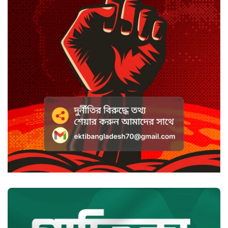
কটাক্ষ আর বিদ্রূপে জমে উঠেছে
ভ্যান্সের রাজনীতি
সৌদি আরবে হুতি হামলায় শিশুসহ
আহত ১১