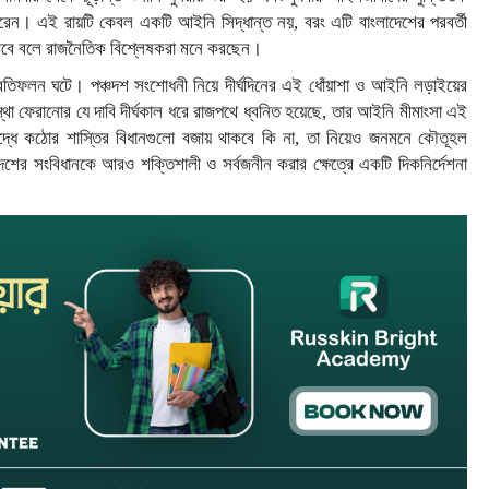
েন। এই রায়টি কেবল একটি আইনি সিদ্ধান্ত নয়, বরং এটি বাংলাদেশের পরবর্তী
কা রাখবে বলে রাজনৈতিক বিশ্লেষকরা মনে করছেন।
 প্রতিফলন ঘটে। পঞ্চদশ সংশোধনী নিয়ে দীর্ঘদিনের এই ধোঁয়াশা ও আইনি লড়াইয়ের
স্থা ফেরানোর যে দাবি দীর্ঘকাল ধরে রাজপথে ধ্বনিত হয়েছে, তার আইনি মীমাংসা এই
রুদ্ধে কঠোর শাস্তির বিধানগুলো বজায় থাকবে কি না, তা নিয়েও জনমনে কৌতূহল
ের সংবিধানকে আরও শক্তিশালী ও সর্বজনীন করার ক্ষেত্রে একটি দিকনির্দেশনা