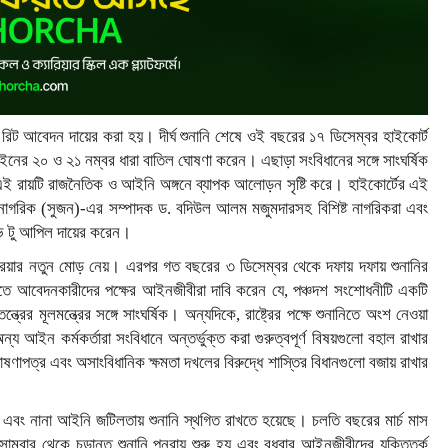
 রিট আবেদন দায়ের করা হয়। দীর্ঘ শুনানি শেষে ওই বছরের ১৭ ডিসেম্বর হাইকোর্ট
নের ২০ ও ২১ নম্বর ধারা বাতিল ঘোষণা করেন। এছাড়া সংবিধানের সঙ্গে সাংঘর্ষিক
ই রায়টি রাজনৈতিক ও আইনি অঙ্গনে ব্যাপক আলোড়ন সৃষ্টি করে। হাইকোর্টের এই
্য নাগরিক (সুজন)-এর সম্পাদক ড. বদিউল আলম মজুমদারসহ বিশিষ্ট নাগরিকরা এবং
িভ টু আপিল দায়ের করেন।
রিয়ার নতুন মোড় নেয়। এরপর গত বছরের ৩ ডিসেম্বর থেকে দফায় দফায় শুনানির
নিতে আবেদনকারীদের পক্ষের আইনজীবীরা দাবি করেন যে, পঞ্চদশ সংশোধনীটি একটি
ের মূলমন্ত্রের সঙ্গে সাংঘর্ষিক। অন্যদিকে, রাষ্ট্রের পক্ষে শুনানিতে অংশ নেওয়া
্য আইন কর্মকর্তারা সংবিধানে অন্তর্ভুক্ত করা গুরুত্বপূর্ণ বিষয়গুলো বহাল রাখার
ষণাপত্র এবং অসাংবিধানিক ক্ষমতা দখলের বিরুদ্ধে শাস্তির বিধানগুলো বজায় রাখার
ছে এবং নানা আইনি জটিলতায় শুনানি স্থগিত রাখতে হয়েছে। চলতি বছরের মার্চ মাস
োমবার থেকে চূড়ান্ত শুনানি পুনরায় শুরু হয় এবং বুধবার আইনজীবীদের যুক্তিতর্ক