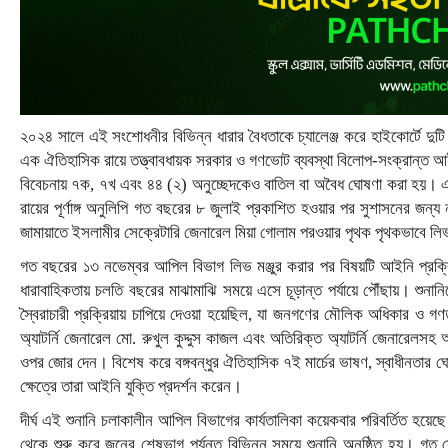
২০২৪ সালে এই সংশোধনীর বিভিন্ন ধারার বৈধতাকে চ্যালেঞ্জ করে হাইকোর্টে দুটি
এক ঐতিহাসিক রায়ে তত্ত্বাবধায়ক সরকার ও গণভোট ব্যবস্থা বিলোপ-সংক্রান্ত আই
বিবেচনায় ৭ক, ৭খ এবং ৪৪ (২) অনুচ্ছেদকেও বাতিল বা অবৈধ ঘোষণা করা হয়। এ
রায়ের পূর্ণাঙ্গ অনুলিপি গত বছরের ৮ জুলাই প্রকাশিত হওয়ার পর সুশাসনের জন
জামায়াতে ইসলামীর সেক্রেটারি জেনারেল মিয়া গোলাম পরওয়ার পৃথক পৃথকভাবে ল
গত বছরের ১৩ নভেম্বর আপিল বিভাগ লিভ মঞ্জুর করার পর বিষয়টি আইনি প্রক্
ধারাবাহিকতায় চলতি বছরের মাঝামাঝি সময়ে এসে চূড়ান্ত পর্যায়ে পৌঁছায়। শুনা
স্বৈরাচারী প্রক্রিয়ায় চাপিয়ে দেওয়া হয়েছিল, যা জনগণের মৌলিক অধিকার ও গণতন্ত্র
অ্যাটর্নি জেনারেল মো. রুখুল কুদ্দুস কাজল এবং অতিরিক্ত অ্যাটর্নি জেনারেলসহ অন
ওপর জোর দেন। বিশেষ করে বঙ্গবন্ধুর ঐতিহাসিক ৭ই মার্চের ভাষণ, স্বাধীনতার ঘো
ক্ষেত্রে তারা আইনি যুক্তি প্রদর্শন করেন।
দীর্ঘ এই শুনানি চলাকালীন আপিল বিভাগের কার্যতালিকা কয়েকবার পরিবর্তিত হয়ে
থেকে শুরু করে জুনের শেষভাগ পর্যন্ত বিভিন্ন সময়ে শুনানি অনুষ্ঠিত হয়। গত স