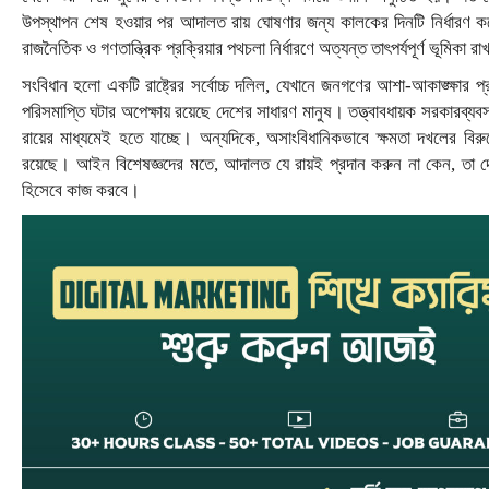
উপস্থাপন শেষ হওয়ার পর আদালত রায় ঘোষণার জন্য কালকের দিনটি নির্ধারণ কর
রাজনৈতিক ও গণতান্ত্রিক প্রক্রিয়ার পথচলা নির্ধারণে অত্যন্ত তাৎপর্যপূর্ণ ভূমি
সংবিধান হলো একটি রাষ্ট্রের সর্বোচ্চ দলিল, যেখানে জনগণের আশা-আকাঙ্ক্ষার
পরিসমাপ্তি ঘটার অপেক্ষায় রয়েছে দেশের সাধারণ মানুষ। তত্ত্বাবধায়ক সরকারব্যব
রায়ের মাধ্যমেই হতে যাচ্ছে। অন্যদিকে, অসাংবিধানিকভাবে ক্ষমতা দখলের বি
রয়েছে। আইন বিশেষজ্ঞদের মতে, আদালত যে রায়ই প্রদান করুন না কেন, তা দেশ
হিসেবে কাজ করবে।