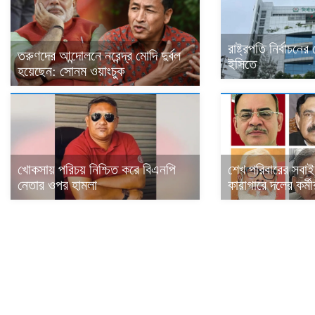
রাষ্ট্রপতি নির্বাচনে
তরুণদের আন্দোলনে নরেন্দ্র মোদি দুর্বল
ইসিতে
হয়েছেন: সোনম ওয়াংচুক
খোকসায় পরিচয় নিশ্চিত করে বিএনপি
শেখ পরিবারের সবাই
নেতার ওপর হামলা
কারাগারে দলের কর্মী