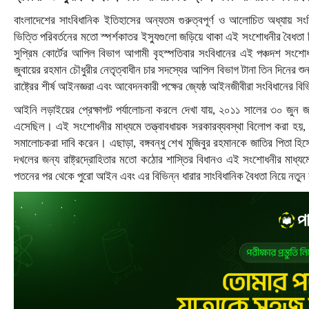
বাংলাদেশের সাংবিধানিক ইতিহাসের অন্যতম গুরুত্বপূর্ণ ও আলোচিত অধ্যায় সংবি
ভিত্তি পরিবর্তনের মতো স্পর্শকাতর ইস্যুগুলো জড়িয়ে থাকা এই সংশোধনীর বৈধতা 
সুপ্রিম কোর্টের আপিল বিভাগ আগামী বৃহস্পতিবার সংবিধানের এই পঞ্চদশ সংশো
জুবায়ের রহমান চৌধুরীর নেতৃত্বাধীন চার সদস্যের আপিল বিভাগ টানা তিন দিনের শ
রাষ্ট্রের শীর্ষ আইনজ্ঞরা এবং আবেদনকারী পক্ষের জ্যেষ্ঠ আইনজীবীরা সংবিধানের বি
আইনি লড়াইয়ের প্রেক্ষাপট পর্যালোচনা করলে দেখা যায়, ২০১১ সালের ৩০ জুন জাত
এসেছিল। এই সংশোধনীর মাধ্যমে তত্ত্বাবধায়ক সরকারব্যবস্থা বিলোপ করা হয়, য
সমালোচকরা দাবি করেন। এছাড়া, বঙ্গবন্ধু শেখ মুজিবুর রহমানকে জাতির পিতা হিসেব
দখলের জন্য রাষ্ট্রদ্রোহিতার মতো কঠোর শাস্তির বিধানও এই সংশোধনীর মাধ্য
পতনের পর থেকে পুরো আইন এবং এর বিভিন্ন ধারার সাংবিধানিক বৈধতা নিয়ে নতুন