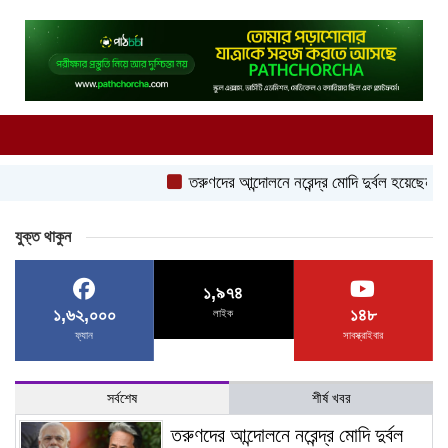
তরুণদের আন্দোলনে নরেন্দ্র মোদি দুর্বল হয়েছেন: সোনম ওয়াং
যুক্ত থাকুন
১,৯৭৪
১,৬২,০০০
১৪৮
লাইক
ফ্যান
সাবস্ক্রাইবার
সর্বশেষ
শীর্ষ খবর
তরুণদের আন্দোলনে নরেন্দ্র মোদি দুর্বল