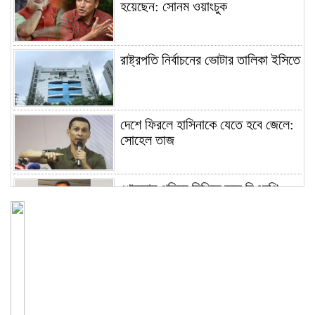
হয়েছেন: সোনম ওয়াংচুক
রাষ্ট্রপতি নির্বাচনের ভোটার তালিকা ইসিতে
দেশে ফিরলে হাসিনাকে যেতে হবে জেলে:
সোহেল তাজ
খোকসায় পরিচয় নিশ্চিত করে বিএনপি
নেতার ওপর হামলা
শেখ পরিবারের সবাই নিরাপদে বাইরে,
কারাগারে দলের কর্মীরা