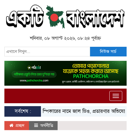
শনিবার, ০৮ অগাস্ট ২০২৬, ০৮:২৪ পূর্বাহ্ন
নিউজ সার্চ
Toggle
naviga
সর্বশেষ :
স্পিকারের নামে জাল ডিও, প্রতারণার অভিযোগে এসিল্যান্
প্রচ্ছদ
অর্থনীতি