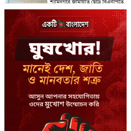
শ্যামনগরে জামায়াত ছেড়ে বিএনপিতে
যোগ দিলেন ১২ কর্মী
3 ঘণ্টা আগে
ঢাকায় হালকা বৃষ্টির সম্ভাবনা, বাড়তে
পারে তাপমাত্রা
3 ঘণ্টা আগে
মন্ত্রী-এমপিদের উপস্থিতিতে ইউএনওর
আইফোন চুরি
3 ঘণ্টা আগে
সিরাজগঞ্জে বাস ট্রাক দুর্ঘটনা, চালকসহ
নিহত ২
3 ঘণ্টা আগে
স্পিকারের নামে জাল ডিও, প্রতারণার
অভিযোগে এসিল্যান্ডের বিরুদ্ধে মামলা
৭ অগাস্ট, ২০২৬ ৩:২৩ অপরাহ্ন