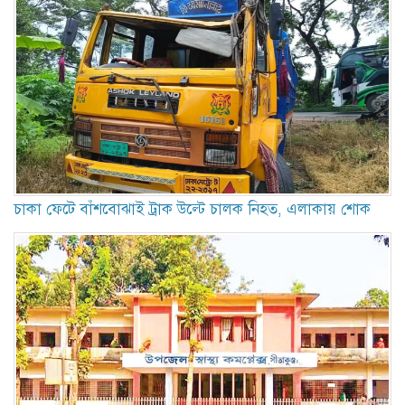
চাকা ফেটে বাঁশবোঝাই ট্রাক উল্টে চালক নিহত, এলাকায় শোক