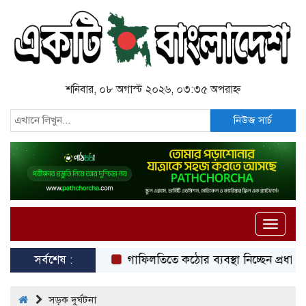
শনিবার, ০৮ অগাস্ট ২০২৬, ০৩:৩৫ অপরাহ্ন
নিউজ সার্চ
Toggle
naviga
সর্বশেষ :
গাফিলতিতে কঠোর ব্যবস্থা নিচ্ছেন প্রধানমন্ত্রী:
সড়ক দুর্ঘটনা