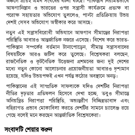
অঞ্চলে প্রায়ই এমন সংঘর্ষের ঘটনা ঘটছে। পাকিস্তান নিয়মিতভাবে
আফগানিস্তান ও ভারতের ওপর সন্ত্রাসী কার্যক্রমে প্রত্যক্ষ বা
পরোক্ষ সহায়তার অভিযোগ তুললেও, পাল্টা প্রতিক্রিয়ায় উভয়
দেশই সেসব অভিযোগ অস্বীকার করে আসছে।
নতুন এই সন্ত্রাসবিরোধী অভিযানে আফগান সীমান্তের নিরাপত্তা
পরিস্থিতি আবারও আন্তর্জাতিক নজরে এসেছে। বিশেষ করে ভারত-
পাকিস্তান সম্পর্কের বর্তমান টানাপোড়েন, সীমান্ত সন্ত্রাসবাদের
বিষয়টিকে আরও জটিল করে তুলেছে। বিশ্লেষকরা বলছেন,
রাজনৈতিক ও কূটনৈতিক উত্তেজনা প্রশমনের জন্য দুই দেশের
মধ্যে নতুন কোনো আলোচনার প্রয়োজনীয়তা আবারও দৃশ্যমান
হয়েছে, যদিও উভয়পক্ষই এখন পর্যন্ত কঠোর অবস্থানে অনড়।
পাকিস্তানের এই সাম্প্রতিক সাফল্যকে যদিও দেশটির নিরাপত্তা
নীতির দৃঢ়তার প্রতিফলন হিসেবে দেখা হচ্ছে, তবুও সীমান্তে
অনিয়ন্ত্রিত নিরাপত্তা পরিস্থিতি, অভ্যন্তরীণ বিচ্ছিন্নতাবাদ এবং
বহিরাগত প্রভাব মোকাবিলা করতে দেশটির সামনে চ্যালেঞ্জ রয়ে
গেছে বলেই মনে করছেন আন্তর্জাতিক বিশ্লেষকেরা।
সংবাদটি শেয়ার করুন