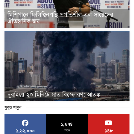
মিশিগানে ফিলিস্তিনপন্থি প্রগতিশীল এল-সায়েদের
ঐতিহাসিক জয়
দুবাইয়ে ২০ মিনিটে সাত বিস্ফোরণ: আতঙ্ক
যুক্ত থাকুন
১,৯৭৪
১,৬২,০০০
১৪৮
লাইক