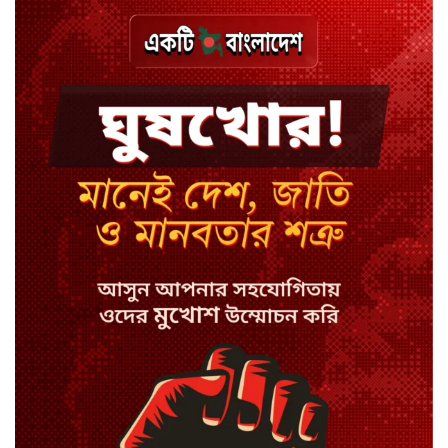
ঢাকায় হালকা বৃষ্টির সম্ভাবনা, বাড়তে
পারে তাপমাত্রা
মন্ত্রী-এমপিদের উপস্থিতিতে ইউএনওর
আইফোন চুরি
সিরাজগঞ্জে বাস ট্রাক দুর্ঘটনা, চালকসহ
নিহত ২
স্পিকারের নামে জাল ডিও, প্রতারণার
অভিযোগে এসিল্যান্ডের বিরুদ্ধে মামলা
সাদা না বাদামি চিনি, কোনটি ভালো?