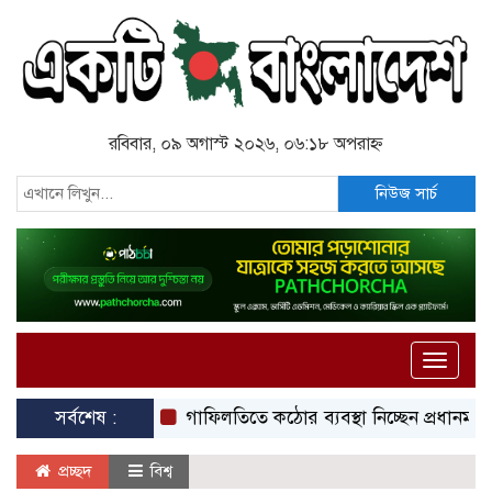
রবিবার, ০৯ অগাস্ট ২০২৬, ০৬:১৮ অপরাহ্ন
নিউজ সার্চ
Toggle
naviga
সর্বশেষ :
গাফিলতিতে কঠোর ব্যবস্থা নিচ্ছেন প্রধানমন্ত্রী: রিজভী
প্রচ্ছদ
বিশ্ব