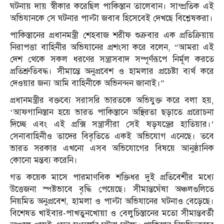
ঘটনায় দায় স্বীকার করেছিল পাকিস্তান তালেবান। সাম্প্রতিক এই
অভিযানকে সে ঘটনার পাল্টা জবাব হিসেবেই দেখছে বিশ্লেষকরা।
পাকিস্তানের প্রধানমন্ত্রী শেহবাজ শরীফ শুক্রবার এক প্রতিক্রিয়ায়
নিরাপত্তা বাহিনীর অভিযানের প্রশংসা করে বলেন, “আমরা এই
দেশ থেকে সকল ধরণের সন্ত্রাসবাদ সম্পূর্ণরূপে নির্মূল করতে
প্রতিশ্রুতিবদ্ধ। সীমান্তে অনুপ্রবেশ ও হামলার প্রচেষ্টা ব্যর্থ করে
দেওয়ার জন্য আমি বাহিনীকে অভিনন্দন জানাই।”
প্রধানমন্ত্রীর বক্তব্যে সরাসরি ভারতকে অভিযুক্ত করে বলা হয়,
‘আফগানিস্তান হয়ে ভারত পাকিস্তানে অস্থিরতা ছড়াতে প্ররোচনা
দিচ্ছে এবং এই প্রক্সি সন্ত্রাসীরা সেই ষড়যন্ত্রের হাতিয়ার।’
সেনাবাহিনীও তাদের বিবৃতিতে একই অভিযোগ এনেছে। তবে
ভারত সরকার এখনো এসব অভিযোগের বিষয়ে আনুষ্ঠানিক
কোনো মন্তব্য করেনি।
গত কয়েক মাসে পারমাণবিক শক্তিধর দুই প্রতিবেশীর মধ্যে
উত্তেজনা স্পষ্টভাবে বৃদ্ধি পেয়েছে। সীমান্তঘেঁষা অঞ্চলগুলিতে
নিয়মিত অনুপ্রবেশ, হামলা ও পাল্টা অভিযানের ঘটনাও বেড়েছে।
বিশেষত খাইবার-পাখতুনখোয়া ও বেলুচিস্তানের মতো সীমান্তবর্তী