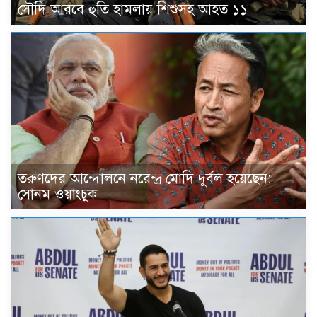
সৌদি আরবে হুতি হামলায় শিশুসহ আহত ১১
তরুণদের আন্দোলনে নরেন্দ্র মোদি দুর্বল হয়েছেন:
সোনম ওয়াংচুক