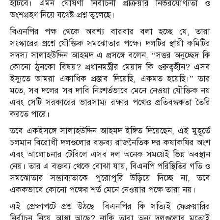
হাঁটবে। এমন ঘোষণা নির্বাচনী প্রক্রিয়ার নির্ভরযোগ্যতা ও
অংশগ্রহণ নিয়ে যথেষ্ট প্রশ্ন তুলেছে।
বিএনপির পক্ষ থেকে অবশ্য বারবার বলা হচ্ছে যে, তারা
সংস্কারের প্রশ্নে যৌক্তিক সমঝোতার পক্ষে। দলটির স্থায়ী কমিটির
সদস্য সালাহউদ্দিন আহমদ এ প্রসঙ্গে বলেন, “সত্তর অনুচ্ছেদ কি
কোনো ঠুনকো বিষয়? প্রধানমন্ত্রীর মেয়াদ কি গুরুত্বহীন? এসব
ইস্যুতে আমরা একাধিক প্রস্তাব দিয়েছি, একমত হয়েছি।” তার
মতে, সব দলের সব দাবি নিঃশর্তভাবে মেনে নেওয়া যৌক্তিক নয়
এবং সেটি সরকারের ভারসাম্য রক্ষার পথেও প্রতিবন্ধকতা তৈরি
করতে পারে।
তবে একইসঙ্গে সালাহউদ্দিন আহমদ ইঙ্গিত দিয়েছেন, এই মুহূর্তে
চলমান বিরোধী দলগুলোর বক্তব্য রাজনৈতিক দর কষাকষির অংশ
এবং আলোচনার টেবিলে এসব দল অনেক সময়েই ভিন্ন অবস্থান
নেয়। তার এ বক্তব্য থেকে বোঝা যায়, বিএনপি পরিস্থিতির গতি ও
সমঝোতার সম্ভাব্যতাকে পুরোপুরি উড়িয়ে দিচ্ছে না, তবে
এককভাবে কোনো পক্ষের শর্ত মেনে নেওয়ার পক্ষে তারা নয়।
এই প্রেক্ষাপটে প্রশ্ন উঠছে—বিএনপির কি সত্যিই ফেব্রুয়ারির
নির্বাচন নিয়ে আস্থা আছে? নাকি তারা অন্য দলগুলোর মতোই