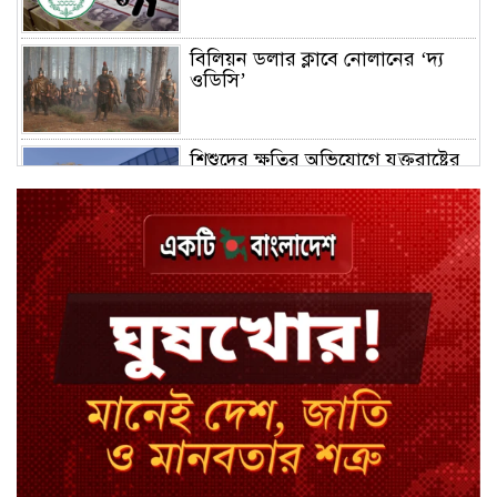
বিলিয়ন ডলার ক্লাবে নোলানের ‘দ্য
ওডিসি’
শিশুদের ক্ষতির অভিযোগে যুক্তরাষ্ট্রের
নতুন মামলার মুখে মেটা
ইউসিবি ব্যাংকে চাকরি, কর্মস্থল ঢাকা-
চট্টগ্রাম-সিলেট
৭০ অনুচ্ছেদ সংস্কার হলে রাষ্ট্রপতি অলি
আহমদ হতে পারতেন
রাষ্ট্রপতি পদে ফখরুল, মহাসচিব
হিসেবে রিজভী?