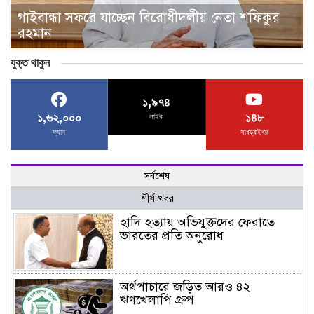
গাইবান্ধা সফরে যাচ্ছেন বিরোধীদলীয় নেতা শফিকুর
রহমান
যুক্ত থাকুন
১,৯৭৪
১,৬২,০০০
১৪৮
লাইক
ফ্যান
সাবস্ক্রাইবার
সর্বশেষ
শীর্ষ খবর
হাদি হত্যায় অভিযুক্তদের ফেরাতে
ভারতের প্রতি অনুরোধ
অর্থপাচারে জড়িত আরও ৪২
ঋণখেলাপি গ্রুপ