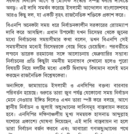
সরকার নির্বাচন আগে ও মৌলিক সংস্কার সম্পন্ন করার দাবিতে
অনড়। এই দাবি সমর্থন করেছে ইসলামী আন্দোলন বাংলাদেশসহ
আরও কিছু দল, যা একটি বৃহৎ রাজনৈতিক শক্তিকে প্রকাশ করে।
বিএনপি অনেকটা সময় ধরে নির্বাচনকালীন সরকারের রোডম্যাপ
দাবি করে আসছিল। প্রধান উপদেষ্টা যখন ডিসেম্বর থেকে জুনের
মধ্যে নির্বাচনের সময়সীমার কথা বলেন, তখন বিএনপি সেই
সময়সীমার মধ্যেই ডিসেম্বরকে বেছে নিতে চেয়েছিল। পরবর্তীতে
লন্ডনে তারেক রহমানের সঙ্গে আলোচনায় ফেব্রুয়ারির সম্ভাব্য
নির্বাচনের প্রতি কিছুটা নমনীয় মনোভাব দেখানো হলেও পুরো
বিষয়টি নিয়ে দলটির মধ্যে একটি দ্বিধাদ্বন্দ্ব বিদ্যমান বলেই মনে
করছেন রাজনৈতিক বিশ্লেষকেরা।
অন্যদিকে, জামায়াতে ইসলামী ও এনসিপির বক্তব্য বারবার
পরিবর্তন হয়েছে। শুরুতে তারা জুন পর্যন্ত যেকোনো সময় নির্বাচন
মেনে নেওয়ার ইঙ্গিত দিলেও এখন তারা স্পষ্ট করে বলছে, আগে
স্থানীয় নির্বাচন ও জুলাই অভ্যুত্থানের দাবিসমূহ বাস্তবায়ন করতে
হবে। এনসিপির দক্ষিণাঞ্চলীয় মুখ্য সমন্বয়ক হাসনাত আব্দুল্লাহ
যশোরে প্রকাশ্যে ঘোষণা দিয়েছেন, এই দাবি বাস্তবায়ন না হলে
তারা নির্বাচন বর্জন করবে এবং আবারো গণঅভ্যুত্থানের পথে