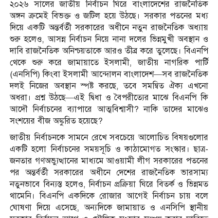
২০২৬ সালের জাতীয় নির্বাচন ঘিরে বাংলাদেশের রাজনৈতিক
অঙ্গন ক্রমেই বিভক্ত ও জটিল হয়ে উঠছে। সরকার পতনের মধ্য
দিয়ে একটি অন্তর্বর্তী সরকারের অধীনে নতুন রাজনৈতিক অধ্যায়
শুরু হলেও, আসন্ন নির্বাচন নিয়ে নানা দলের ভিন্নমুখী অবস্থান ও
দাবি রাজনৈতিক অনিশ্চয়তাকে আরও তীব্র করে তুলেছে। বিএনপি
থেকে শুরু করে জামায়াতে ইসলামী, জাতীয় নাগরিক পার্টি
(এনসিপি) কিংবা ইসলামী আন্দোলন বাংলাদেশ—সব রাজনৈতিক
দলই নিজের অবস্থান স্পষ্ট করছে, তবে সমন্বিত ঐক্য এখনো
অধরা। প্রশ্ন উঠছে—এই দ্বিধা ও বৈপরীত্যের মাঝে বিএনপি কি
আদৌ নির্বাচনের ব্যাপারে আত্মবিশ্বাসী? নাকি তাদের মাঝেও
সংশয়ের বীজ অঙ্কুরিত হয়েছে?
জাতীয় নির্বাচনকে সামনে রেখে সবচেয়ে আলোচিত বিষয়গুলোর
একটি হলো নির্বাচনের সময়সূচি ও কাঠামোগত সংস্কার। ছাত্র-
জনতার গণঅভ্যুত্থানের মাধ্যমে আওয়ামী লীগ সরকারের পতনের
পর অন্তর্বর্তী সরকারের অধীনে দেশের রাজনৈতিক ভারসাম্য
নতুনভাবে বিন্যস্ত হলেও, নির্বাচন প্রক্রিয়া ঘিরে বিতর্ক ও ভিন্নমত
থামেনি। বিএনপি একদিকে রোজার আগেই নির্বাচন চায় বলে
ঘোষণা দিয়ে এসেছে, অন্যদিকে জামায়াত ও এনসিপি স্থানীয়