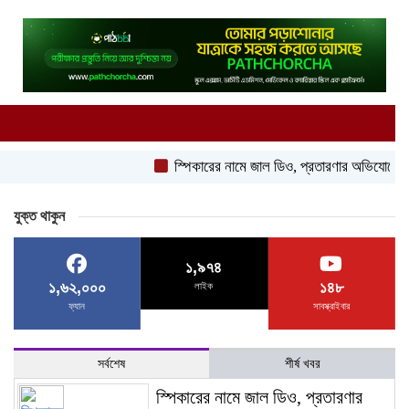
স্পিকারের নামে জাল ডিও, প্রতারণার অভিযোগে এসিল্যান্ড
যুক্ত থাকুন
১,৯৭৪
১,৬২,০০০
১৪৮
লাইক
ফ্যান
সাবস্ক্রাইবার
সর্বশেষ
শীর্ষ খবর
স্পিকারের নামে জাল ডিও, প্রতারণার