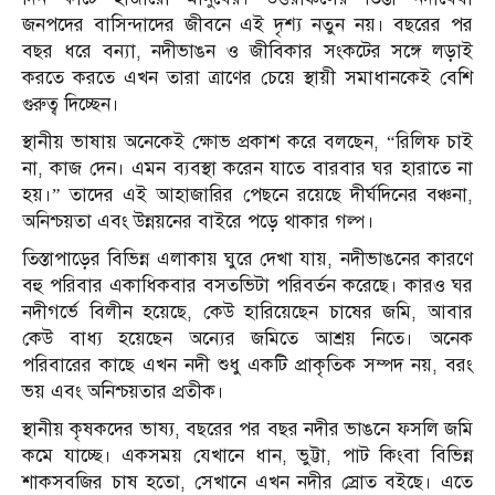
জনপদের বাসিন্দাদের জীবনে এই দৃশ্য নতুন নয়। বছরের পর
বছর ধরে বন্যা, নদীভাঙন ও জীবিকার সংকটের সঙ্গে লড়াই
করতে করতে এখন তারা ত্রাণের চেয়ে স্থায়ী সমাধানকেই বেশি
গুরুত্ব দিচ্ছেন।
স্থানীয় ভাষায় অনেকেই ক্ষোভ প্রকাশ করে বলছেন, “রিলিফ চাই
না, কাজ দেন। এমন ব্যবস্থা করেন যাতে বারবার ঘর হারাতে না
হয়।” তাদের এই আহাজারির পেছনে রয়েছে দীর্ঘদিনের বঞ্চনা,
অনিশ্চয়তা এবং উন্নয়নের বাইরে পড়ে থাকার গল্প।
তিস্তাপাড়ের বিভিন্ন এলাকায় ঘুরে দেখা যায়, নদীভাঙনের কারণে
বহু পরিবার একাধিকবার বসতভিটা পরিবর্তন করেছে। কারও ঘর
নদীগর্ভে বিলীন হয়েছে, কেউ হারিয়েছেন চাষের জমি, আবার
কেউ বাধ্য হয়েছেন অন্যের জমিতে আশ্রয় নিতে। অনেক
পরিবারের কাছে এখন নদী শুধু একটি প্রাকৃতিক সম্পদ নয়, বরং
ভয় এবং অনিশ্চয়তার প্রতীক।
স্থানীয় কৃষকদের ভাষ্য, বছরের পর বছর নদীর ভাঙনে ফসলি জমি
কমে যাচ্ছে। একসময় যেখানে ধান, ভুট্টা, পাট কিংবা বিভিন্ন
শাকসবজির চাষ হতো, সেখানে এখন নদীর স্রোত বইছে। এতে