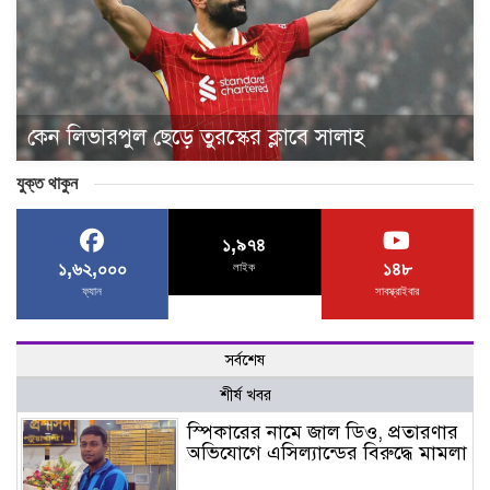
কেন লিভারপুল ছেড়ে তুরস্কের ক্লাবে সালাহ
যুক্ত থাকুন
১,৯৭৪
১,৬২,০০০
১৪৮
লাইক
ফ্যান
সাবস্ক্রাইবার
সর্বশেষ
শীর্ষ খবর
স্পিকারের নামে জাল ডিও, প্রতারণার
অভিযোগে এসিল্যান্ডের বিরুদ্ধে মামলা