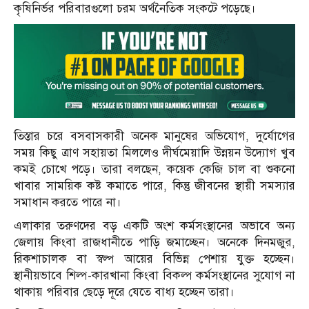
কৃষিনির্ভর পরিবারগুলো চরম অর্থনৈতিক সংকটে পড়েছে।
তিস্তার চরে বসবাসকারী অনেক মানুষের অভিযোগ, দুর্যোগের
সময় কিছু ত্রাণ সহায়তা মিললেও দীর্ঘমেয়াদি উন্নয়ন উদ্যোগ খুব
কমই চোখে পড়ে। তারা বলছেন, কয়েক কেজি চাল বা শুকনো
খাবার সাময়িক কষ্ট কমাতে পারে, কিন্তু জীবনের স্থায়ী সমস্যার
সমাধান করতে পারে না।
এলাকার তরুণদের বড় একটি অংশ কর্মসংস্থানের অভাবে অন্য
জেলায় কিংবা রাজধানীতে পাড়ি জমাচ্ছেন। অনেকে দিনমজুর,
রিকশাচালক বা স্বল্প আয়ের বিভিন্ন পেশায় যুক্ত হচ্ছেন।
স্থানীয়ভাবে শিল্প-কারখানা কিংবা বিকল্প কর্মসংস্থানের সুযোগ না
থাকায় পরিবার ছেড়ে দূরে যেতে বাধ্য হচ্ছেন তারা।