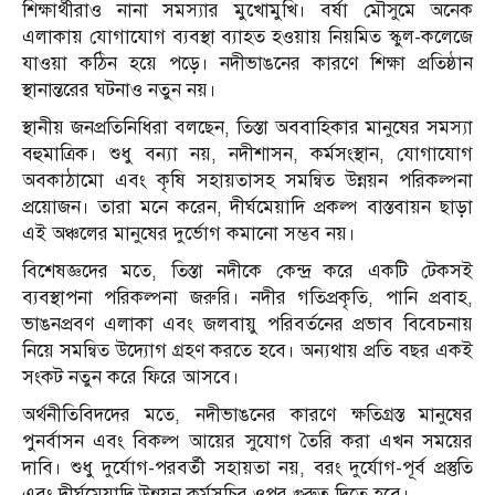
শিক্ষার্থীরাও নানা সমস্যার মুখোমুখি। বর্ষা মৌসুমে অনেক
এলাকায় যোগাযোগ ব্যবস্থা ব্যাহত হওয়ায় নিয়মিত স্কুল-কলেজে
যাওয়া কঠিন হয়ে পড়ে। নদীভাঙনের কারণে শিক্ষা প্রতিষ্ঠান
স্থানান্তরের ঘটনাও নতুন নয়।
স্থানীয় জনপ্রতিনিধিরা বলছেন, তিস্তা অববাহিকার মানুষের সমস্যা
বহুমাত্রিক। শুধু বন্যা নয়, নদীশাসন, কর্মসংস্থান, যোগাযোগ
অবকাঠামো এবং কৃষি সহায়তাসহ সমন্বিত উন্নয়ন পরিকল্পনা
প্রয়োজন। তারা মনে করেন, দীর্ঘমেয়াদি প্রকল্প বাস্তবায়ন ছাড়া
এই অঞ্চলের মানুষের দুর্ভোগ কমানো সম্ভব নয়।
বিশেষজ্ঞদের মতে, তিস্তা নদীকে কেন্দ্র করে একটি টেকসই
ব্যবস্থাপনা পরিকল্পনা জরুরি। নদীর গতিপ্রকৃতি, পানি প্রবাহ,
ভাঙনপ্রবণ এলাকা এবং জলবায়ু পরিবর্তনের প্রভাব বিবেচনায়
নিয়ে সমন্বিত উদ্যোগ গ্রহণ করতে হবে। অন্যথায় প্রতি বছর একই
সংকট নতুন করে ফিরে আসবে।
অর্থনীতিবিদদের মতে, নদীভাঙনের কারণে ক্ষতিগ্রস্ত মানুষের
পুনর্বাসন এবং বিকল্প আয়ের সুযোগ তৈরি করা এখন সময়ের
দাবি। শুধু দুর্যোগ-পরবর্তী সহায়তা নয়, বরং দুর্যোগ-পূর্ব প্রস্তুতি
এবং দীর্ঘমেয়াদি উন্নয়ন কর্মসূচির ওপর গুরুত্ব দিতে হবে।