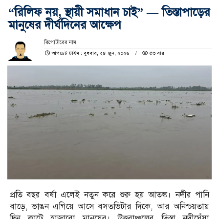
“রিলিফ নয়, স্থায়ী সমাধান চাই” — তিস্তাপাড়ের
মানুষের দীর্ঘদিনের আক্ষেপ
রিপোর্টারের নাম
আপডেট টাইম : বুধবার, ২৪ জুন, ২০২৬
৫৩ বার
প্রতি বছর বর্ষা এলেই নতুন করে শুরু হয় আতঙ্ক। নদীর পানি
বাড়ে, ভাঙন এগিয়ে আসে বসতভিটার দিকে, আর অনিশ্চয়তায়
দিন কাটে হাজারো মানুষের। উত্তরাঞ্চলের তিস্তা নদীঘেঁষা