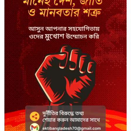
কপিল শর্মার অডিশনে বাদ পড়ার সেই
গল্প
যুক্তরাজ্যে সামাজিকমাধ্যমের কারফিউ
মানছে না কিশোররা
কটাক্ষ আর বিদ্রূপে জমে উঠেছে
ভ্যান্সের রাজনীতি
সৌদি আরবে হুতি হামলায় শিশুসহ
আহত ১১