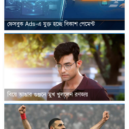
ফেসবুক Ads-এ যুক্ত হচ্ছে বিকাশ পেমেন্ট
বিয়ে ভাঙার গুঞ্জনে মুখ খুললেন রণজয়