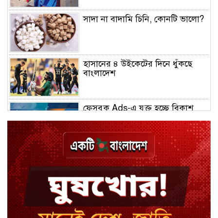
সাদা না বাদামি চিনি, কোনটি ভালো?
হাসানের ৪ উইকেটের দিনে ধুঁকছে
বাংলাদেশ
ফেসবুক Ads-এ যুক্ত হচ্ছে বিকাশ
পেমেন্ট
বিয়ে ভাঙার গুঞ্জনে মুখ খুললেন রণজয়
কেন লিভারপুল ছেড়ে তুরস্কের ক্লাবে
সালাহ