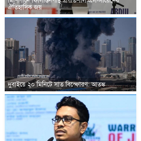
মিশিগানে ফিলিস্তিনপন্থি প্রগতিশীল এল-সায়েদের
ঐতিহাসিক জয়
দুবাইয়ে ২০ মিনিটে সাত বিস্ফোরণ: আতঙ্ক