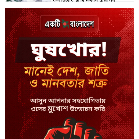
কুলাউড়ায় জমি দখলে এমপির
মধ্যস্থতা নিয়ে নতুন বিতর্ক
চুয়াডাঙ্গায় জুলাইয়ের মামলায় ছাত্রলীগ
নেতা গ্রেপ্তার
নেইমারের খোঁচায় উত্তপ্ত মাঠ, শুনলেন
‘বদমাশ’ গালি