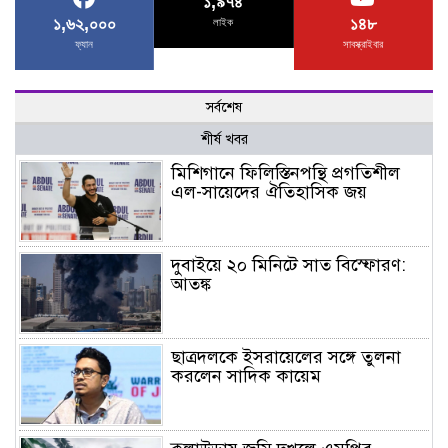
১,৯৭৪
১,৬২,০০০
১৪৮
লাইক
ফ্যান
সাবস্ক্রাইবার
সর্বশেষ
শীর্ষ খবর
মিশিগানে ফিলিস্তিনপন্থি প্রগতিশীল
এল-সায়েদের ঐতিহাসিক জয়
দুবাইয়ে ২০ মিনিটে সাত বিস্ফোরণ:
আতঙ্ক
ছাত্রদলকে ইসরায়েলের সঙ্গে তুলনা
করলেন সাদিক কায়েম