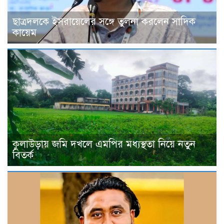
ছাত্রদলকে ইসরায়েলের সঙ্গে তুলনা করলেন সাদিক
কায়েম
কুলাউড়ায় জমি দখলে এমপির মধ্যস্থতা নিয়ে নতুন
বিতর্ক