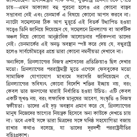
জানিয়েছেন। প্রধানমন্ত্রীর সাফ কথা, যুক্তরাষ্ট্র গ্রিনল্যান্ডকে পেতে
চায়—এমন আকাঙ্ক্ষা বহু পুরনো হলেও এর কোনো বাস্তব
সম্ভাবনা নেই এবং ডেনমার্ক এ বিষয়ে কোনো আপস করবে না।
ন্যাটো সম্মেলনের ঠিক আগ মুহূর্তে এই বিতর্ক উত্থাপিত হওয়া
সত্ত্বেও তিনি জানিয়ে দিয়েছেন যে, সম্মেলনে গ্রিনল্যান্ড বা আর্কটিক
অঞ্চল নিয়ে কোনো আনুষ্ঠানিক আলোচনার পরিকল্পনা তাদের
নেই। ডেনমার্কের এই অনড় অবস্থান স্পষ্ট করে দেয় যে, বন্ধুরাষ্ট্র
হলেও সার্বভৌমত্বের প্রশ্নে তারা কোনো নমনীয়তা দেখাবে না।
অন্যদিকে, গ্রিনল্যান্ডের নিজস্ব প্রশাসনের প্রতিক্রিয়াও ছিল দেখার
মতো। গ্রিনল্যান্ডের পররাষ্ট্রমন্ত্রী মুতে এগেদে ফেসবুকের মতো
সামাজিক যোগাযোগ মাধ্যমে সরাসরি জানিয়েছেন যে,
গ্রিনল্যান্ডের ভবিষ্যৎ কোনো বিদেশি শক্তির ইচ্ছায় নয়, বরং
কেবল তার জনগণের দ্বারাই নির্ধারিত হওয়া উচিত। এটি কেবল
একটি ভূখণ্ড নয়, বরং লক্ষাধিক মানুষের আবেগ, সংস্কৃতি ও নিজস্ব
স্বকীয়তা। তাদের এই দৃঢ় অবস্থান প্রমাণ করে যে, গ্রিনল্যান্ডের
মানুষ নিজেদের ভাগ্যের নিয়ন্ত্রক হিসেবে অন্য কাউকে দেখতে চায়
না। তবে একই সঙ্গে তারা মিত্রদের সঙ্গে ঘনিষ্ঠ সহযোগিতা বজায়
রাখার কথাও বলেছে, যা তাদের দূরদর্শী পররাষ্ট্রনীতির
বহিঃপ্রকাশ।