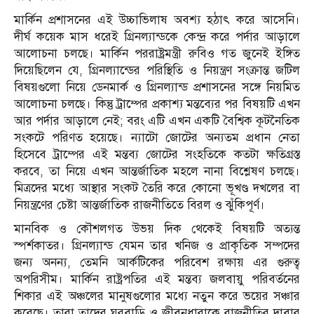
মার্কিন প্রশাসনের এই উচ্চাভিলাষ অবশ্য হঠাৎ করে আসেনি।
দীর্ঘ কয়েক মাস ধরেই গ্রিনল্যান্ডকে কেন্দ্র করে পর্দার আড়ালে
আলোচনা চলছে। মার্কিন পররাষ্ট্রমন্ত্রী রুবিও গত জুনেই ইঙ্গিত
দিয়েছিলেন যে, গ্রিনল্যান্ডের পরিস্থিতি ও নিয়ন্ত্রণ সংক্রান্ত জটিল
বিষয়গুলো নিয়ে ডেনমার্ক ও গ্রিনল্যান্ড প্রশাসনের সঙ্গে নিয়মিত
আলোচনা চলছে। কিন্তু ট্রাম্পের প্রকাশ্য মন্তব্যের পর বিষয়টি এখন
আর পর্দার আড়ালে নেই; বরং এটি এখন একটি বৈশ্বিক কূটনৈতিক
সংকটে পরিণত হয়েছে। ন্যাটো জোটের অন্যতম প্রধান নেতা
হিসেবে ট্রাম্পের এই মন্তব্য জোটের সংহতিকে কতটা ক্ষতিগ্রস্ত
করবে, তা নিয়ে এখন আন্তর্জাতিক মহলে নানা বিশ্লেষণ চলছে।
মিত্রদের মধ্যে আস্থার সংকট তৈরি করে কোনো ভূখণ্ড দখলের বা
নিয়ন্ত্রণের চেষ্টা আন্তর্জাতিক রাজনীতিতে বিরল ও ঝুঁকিপূর্ণ।
মানবিক ও কৌশলগত উভয় দিক থেকেই বিষয়টি অত্যন্ত
স্পর্শকাতর। গ্রিনল্যান্ড যেমন তার খনিজ ও প্রাকৃতিক সম্পদের
জন্য অনন্য, তেমনি আর্কটিকের পরিবেশ রক্ষায় এর গুরুত্ব
অপরিসীম। মার্কিন রাষ্ট্রপতির এই মন্তব্য জলবায়ু পরিবর্তনের
শিকার এই অঞ্চলের মানুষগুলোর মধ্যে নতুন করে ভয়ের সঞ্চার
করেছে। তারা তাদের ঘরবাড়ি ও জীবনধারাকে রাজনীতির দাবার