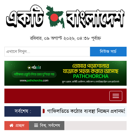
রবিবার, ০৯ অগাস্ট ২০২৬, ০৪:৩৮ পূর্বাহ্ন
নিউজ সার্চ
Toggle
naviga
সর্বশেষ :
গাফিলতিতে কঠোর ব্যবস্থা নিচ্ছেন প্রধানমন্ত্রী: রিজভী
প্রচ্ছদ
বিশ্ব
,
সর্বশেষ