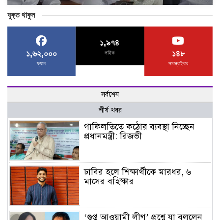
যুক্ত থাকুন
১,৯৭৪
১,৬২,০০০
১৪৮
লাইক
ফ্যান
সাবস্ক্রাইবার
সর্বশেষ
শীর্ষ খবর
গাফিলতিতে কঠোর ব্যবস্থা নিচ্ছেন
প্রধানমন্ত্রী: রিজভী
ঢাবির হলে শিক্ষার্থীকে মারধর, ৬
মাসের বহিষ্কার
‘গুপ্ত আওয়ামী লীগ’ প্রশ্নে যা বললেন