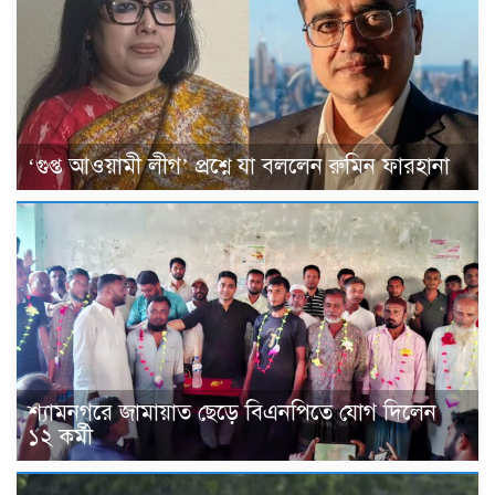
‘গুপ্ত আওয়ামী লীগ’ প্রশ্নে যা বললেন রুমিন ফারহানা
শ্যামনগরে জামায়াত ছেড়ে বিএনপিতে যোগ দিলেন
১২ কর্মী