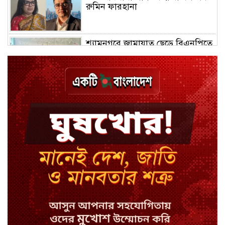
রুমিন ফারহানা
শ্যামনগরে জামায়াত ছেড়ে বিএনপিতে
যোগ দিলেন ১২ কর্মী
ঢাকায় হালকা বৃষ্টির সম্ভাবনা, বাড়তে
পারে তাপমাত্রা
মন্ত্রী-এমপিদের উপস্থিতিতে ইউএনওর
আইফোন চুরি
সিরাজগঞ্জে বাস ট্রাক দুর্ঘটনা, চালকসহ
নিহত ২