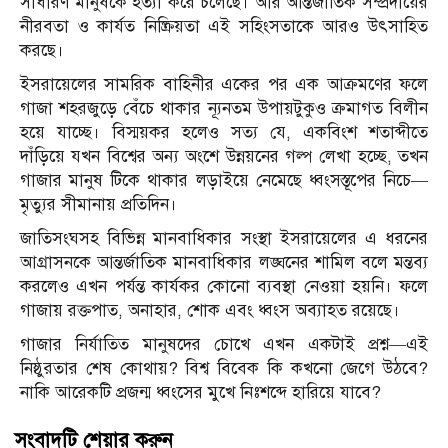
সাধারণ মানুষকে হত্যা করে চলেছে। আর আন্তর্জাতিক সম্প্রদায়ের
নীরবতা ও কার্যত নিষ্ক্রিয়তা এই সহিংসতাকে আরও উৎসাহিত
করছে।
ইসরায়েলের সামরিক বাহিনীর একের পর এক আক্রমণের ফলে
গাজা শহরজুড়ে বেঁচে থাকার ন্যূনতম উপায়টুকুও ক্রমাগত বিলীন
হয়ে যাচ্ছে। বিস্ময়কর হলেও সত্য যে, একবিংশ শতাব্দীতে
দাঁড়িয়ে যখন বিশ্বের অন্য অংশে উন্নয়নের গল্প লেখা হচ্ছে, তখন
গাজার মানুষ টিকে থাকার লড়াইয়ে নেমেছে ধ্বংসস্তূপের নিচে—
মৃত্যুর সীমানায় প্রতিদিন।
জাতিসংঘসহ বিভিন্ন মানবাধিকার সংস্থা ইসরায়েলের এ ধরনের
আগ্রাসনকে আন্তর্জাতিক মানবাধিকার লঙ্ঘনের শামিল বলে মন্তব্য
করলেও এখন পর্যন্ত কার্যকর কোনো ব্যবস্থা নেওয়া হয়নি। ফলে
গাজায় রক্তপাত, অনাহার, শোক এবং ধ্বংস অব্যাহত রয়েছে।
গাজার নির্যাতিত মানুষদের চোখে এখন একটাই প্রশ্ন—এই
নিষ্ঠুরতার শেষ কোথায়? বিশ্ব বিবেক কি কখনো জেগে উঠবে?
নাকি আরেকটি প্রজন্ম ধ্বংসের মুখে নিঃশব্দে হারিয়ে যাবে?
সংবাদটি শেয়ার করুন