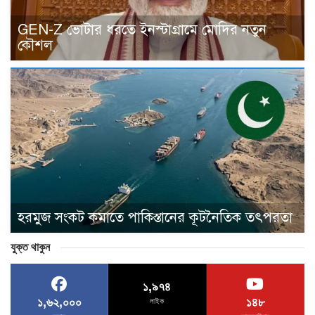
GEN-Z ভোটার ধরতে ইনস্টাগ্রামে মোদির নতুন
কৌশল
হরমুজ সংকট কমাতে পাকিস্তানের কূটনৈতিক তৎপরতা
যুক্ত থাকুন
১,৯৭৪
১,৬২,০০০
১৪৮
লাইক