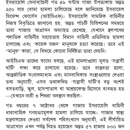
ইসরায়েলি সেনাবাহিনী গত ৪৮ ঘণ্টায় গাজা উপত্যকায় অন্তত
২৫০ বার বোমা হামলা চালিয়েছে বলে জানিয়েছে ইসরায়েল
ডিফেন্স ফোর্সেস (আইডিএফ)। ইসরায়েলি সামরিক বাহিনীর
নিজস্ব বিবৃতিতে জানানো হয়, অন্তত পাঁচটি ডিভিশনের সমন্বয়ে
তারা গাজায় আগ্রাসন অব্যাহত রেখেছে, যেখানে স্থলপথের
পদাতিক বাহিনীর সহায়তায় বিমান বাহিনী প্রতিনিয়ত হামলা
চালাচ্ছে এবং ‘কয়েক ডজন’ মানুষকে হত্যা করেছে। তবে এই
“মানুষ” কারা, সে বিষয়ে কোনো নির্দিষ্টতা তারা দেয়নি।
আইডিএফ তাদের ভাষ্যে বলছে, এই হামলাগুলো মূলত ‘সন্ত্রাসী
ঘাঁটি’ লক্ষ্য করে চালানো হয়েছে। তবে বাস্তবতা হলো,
আন্তর্জাতিক সংবাদমাধ্যম এবং মানবাধিকার সংস্থাগুলোর দেওয়া
তথ্য অনুযায়ী, এসব তথাকথিত ‘সন্ত্রাসী ঘাঁটি’র বড় অংশই
বসতবাড়ি, স্কুল, হাসপাতাল বা আশ্রয়কেন্দ্র হিসেবে ব্যবহৃত হত
—যেখানে নারী ও শিশুরা অবস্থান করছিল।
গত বছরের ৭ অক্টোবর থেকে গাজায় ইসরায়েলি বাহিনী
ধারাবাহিক গণহত্যামূলক হামলা চালিয়ে যাচ্ছে। গাজার স্বাস্থ্য
মন্ত্রণালয়ের দেওয়া সর্বশেষ পরিসংখ্যান অনুযায়ী, এই দীর্ঘায়িত
আগ্রাসনে এখন পর্যন্ত নিহত হয়েছেন অন্তত ৫৭ হাজার ৮০০ জন