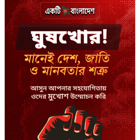
বিয়ে ভাঙার গুঞ্জনে মুখ খুললেন রণজয়
কেন লিভারপুল ছেড়ে তুরস্কের ক্লাবে
সালাহ
কপিল শর্মার অডিশনে বাদ পড়ার সেই
গল্প
যুক্তরাজ্যে সামাজিকমাধ্যমের কারফিউ
মানছে না কিশোররা
কটাক্ষ আর বিদ্রূপে জমে উঠেছে
ভ্যান্সের রাজনীতি