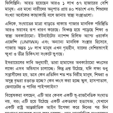
ফিলিস্তিনি। আহত হয়েছেন আরও ১ লাখ ৩৭ হাজারের বেশি
মানুষ। এর মধ্যে নারীদের অনুপাত প্রায় ৪০ শতাংশ এবং শিশুদের
সংখ্যা অর্ধেকের কাছাকাছি বলে জানায় স্বাস্থ্য সংস্থাগুলো।
এদিকে, সংঘাতের মাত্রা বাড়তে থাকায় গাজার মানবিক পরিস্থিতি
আরও ভয়াবহ রূপ ধারণ করেছে। বিধ্বস্ত হয়ে পড়েছে শিক্ষা ও
স্বাস্থ্য অবকাঠামো। ইউনাইটেড ন্যাশন্স রিলিফ অ্যান্ড ওয়ার্কস
এজেন্সি (UNRWA) এবং অন্যান্য মানবিক সংস্থার হিসেবে,
গাজায় অন্তত ১৮ লাখ মানুষ এখন গৃহহীন, যাদের বেশিরভাগই
ক্ষুধা ও তীব্র চিকিৎসা সংকটে ভুগছে।
ইসরায়েলের দাবি অনুযায়ী, তারা হামাসের অবকাঠামো ধ্বংসের
লক্ষ্যে এসব অভিযান চালাচ্ছে। কিন্তু প্রশ্ন উঠেছে, যদি লক্ষ্য শুধু
সন্ত্রাসীদের হয়, তবে কেন প্রতিদিন শত শত নিরীহ মানুষ, শিশুরা ও
অসুস্থ বৃদ্ধরা রক্তাক্ত হচ্ছে? কেন ধ্বংস করা হচ্ছে স্কুল, হাসপাতাল,
জেনারেটর ও পানির পাইপলাইন?
বিশ্লেষকরা বলছেন, এটি আর কেবল একটি ভূ-রাজনৈতিক সংঘাত
নয়, বরং এটি হয়ে উঠেছে একটি একতরফা হত্যাযজ্ঞ, যেখানে
একটি রাষ্ট্র আন্তর্জাতিক আইন উপেক্ষা করে দিনের পর দিন