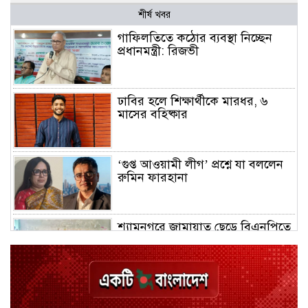
শীর্ষ খবর
গাফিলতিতে কঠোর ব্যবস্থা নিচ্ছেন
প্রধানমন্ত্রী: রিজভী
ঢাবির হলে শিক্ষার্থীকে মারধর, ৬
মাসের বহিষ্কার
‘গুপ্ত আওয়ামী লীগ’ প্রশ্নে যা বললেন
রুমিন ফারহানা
শ্যামনগরে জামায়াত ছেড়ে বিএনপিতে
যোগ দিলেন ১২ কর্মী
ঢাকায় হালকা বৃষ্টির সম্ভাবনা, বাড়তে
পারে তাপমাত্রা