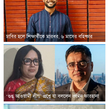
ঢাবির হলে শিক্ষার্থীকে মারধর, ৬ মাসের বহিষ্কার
‘গুপ্ত আওয়ামী লীগ’ প্রশ্নে যা বললেন রুমিন ফারহানা