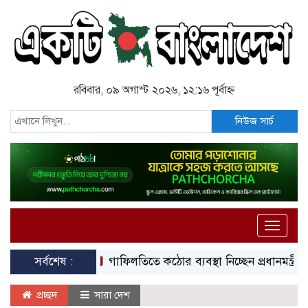
রবিবার, ০৯ অগাস্ট ২০২৬, ১২:১৬ পূর্বাহ্ন
নিউজ সার্চ
Toggle
naviga
সর্বশেষ :
গাফিলতিতে কঠোর ব্যবস্থা নিচ্ছেন প্রধানমন্ত্রী: রিজভী
প্রচ্ছদ
সারা দেশ