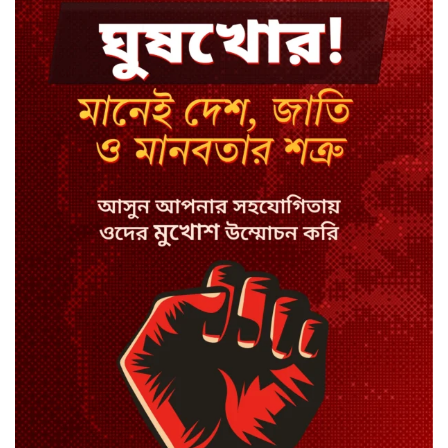
মন্ত্রী-এমপিদের উপস্থিতিতে ইউএনওর
আইফোন চুরি
সিরাজগঞ্জে বাস ট্রাক দুর্ঘটনা, চালকসহ
নিহত ২
স্পিকারের নামে জাল ডিও, প্রতারণার
অভিযোগে এসিল্যান্ডের বিরুদ্ধে মামলা
সাদা না বাদামি চিনি, কোনটি ভালো?
হাসানের ৪ উইকেটের দিনে ধুঁকছে