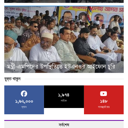
মন্ত্রী-এমপিদের উপস্থিতিতে ইউএনওর আইফোন চুরি
যুক্ত থাকুন
১,৯৭৪
১,৬২,০০০
১৪৮
লাইক
ফ্যান
সাবস্ক্রাইবার
সর্বশেষ