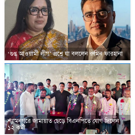
‘গুপ্ত আওয়ামী লীগ’ প্রশ্নে যা বললেন রুমিন ফারহানা
শ্যামনগরে জামায়াত ছেড়ে বিএনপিতে যোগ দিলেন
১২ কর্মী