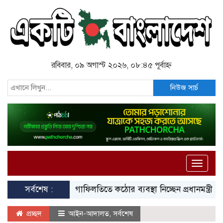
রবিবার, ০৯ অগাস্ট ২০২৬, ০৮:৪৫ পূর্বাহ্ন
নিউজ সার্চ
Toggle
naviga
সর্বশেষ :
গাফিলতিতে কঠোর ব্যবস্থা নিচ্ছেন প্রধানমন্ত্রী: রিজভী
প্রচ্ছদ
আইন-আদালত
,
সর্বশেষ