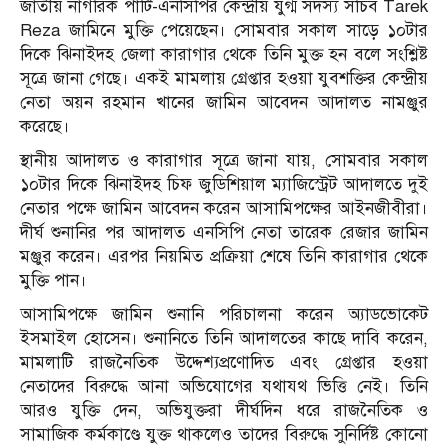
জাতীয় নাগরিক পার্টি-এনসিপির কেন্দ্রীয় যুগ্ম সদস্য সচিব Tarek
Reza জামিনে মুক্তি পেয়েছেন। সোমবার সকাল সাড়ে ১০টার
দিকে ঝিনাইদহ জেলা কারাগার থেকে তিনি মুক্ত হন বলে সংশ্লিষ্ট
সূত্রে জানা গেছে। একই মামলায় গ্রেপ্তার হওয়া যুবশক্তির কেন্দ্রীয়
নেতা অয়ন রহমান খানের জামিন আবেদন আদালত নামঞ্জুর
করেছে।
স্থানীয় আদালত ও কারাগার সূত্রে জানা যায়, সোমবার সকাল
১০টার দিকে ঝিনাইদহ চিফ জুডিশিয়াল ম্যাজিস্ট্রেট আদালতে দুই
নেতার পক্ষে জামিন আবেদন করেন আসামিপক্ষের আইনজীবীরা।
দীর্ঘ শুনানির পর আদালত এনসিপি নেতা তারেক রেজার জামিন
মঞ্জুর করেন। এরপর নিয়মিত প্রক্রিয়া শেষে তিনি কারাগার থেকে
মুক্তি পান।
আসামিপক্ষে জামিন শুনানি পরিচালনা করেন অ্যাডভোকেট
ইসমাইল হোসেন। শুনানিতে তিনি আদালতের কাছে দাবি করেন,
মামলাটি রাজনৈতিক উদ্দেশ্যপ্রণোদিত এবং গ্রেপ্তার হওয়া
নেতাদের বিরুদ্ধে আনা অভিযোগের যথাযথ ভিত্তি নেই। তিনি
আরও যুক্তি দেন, অভিযুক্তরা দীর্ঘদিন ধরে রাজনৈতিক ও
সামাজিক কর্মকাণ্ডে যুক্ত থাকলেও তাদের বিরুদ্ধে সুনির্দিষ্ট কোনো