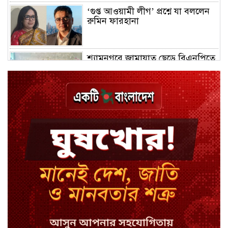
‘গুপ্ত আওয়ামী লীগ’ প্রশ্নে যা বললেন
রুমিন ফারহানা
শ্যামনগরে জামায়াত ছেড়ে বিএনপিতে
যোগ দিলেন ১২ কর্মী
ঢাকায় হালকা বৃষ্টির সম্ভাবনা, বাড়তে
পারে তাপমাত্রা
মন্ত্রী-এমপিদের উপস্থিতিতে ইউএনওর
আইফোন চুরি
সিরাজগঞ্জে বাস ট্রাক দুর্ঘটনা, চালকসহ
নিহত ২