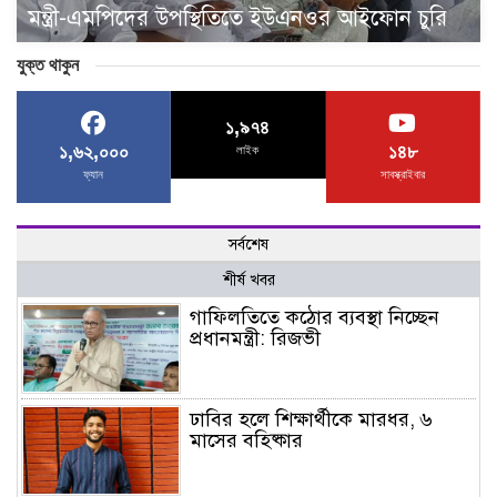
মন্ত্রী-এমপিদের উপস্থিতিতে ইউএনওর আইফোন চুরি
যুক্ত থাকুন
১,৯৭৪
১,৬২,০০০
১৪৮
লাইক
ফ্যান
সাবস্ক্রাইবার
সর্বশেষ
শীর্ষ খবর
গাফিলতিতে কঠোর ব্যবস্থা নিচ্ছেন
প্রধানমন্ত্রী: রিজভী
ঢাবির হলে শিক্ষার্থীকে মারধর, ৬
মাসের বহিষ্কার