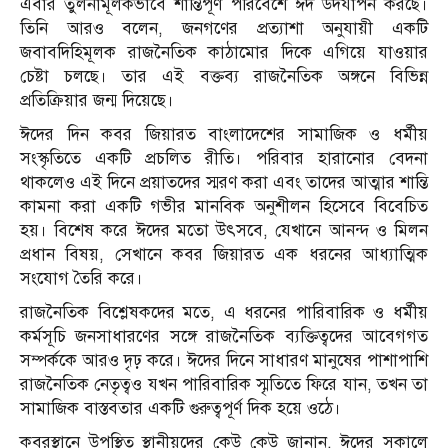
এবার তুলনামূলকভাবে শান্তিপূর্ণ পরিবেশে ঈদ উদযাপন করছে।
তিনি আরও বলেন, জনগণের প্রত্যাশা অনুযায়ী একটি
জবাবদিহিমূলক রাজনৈতিক কাঠামোর দিকে এগিয়ে যাওয়ার
চেষ্টা চলছে। তার এই বক্তব্য রাজনৈতিক অঙ্গনে বিভিন্ন
প্রতিক্রিয়ার জন্ম দিয়েছে।
ঈদের দিন কবর জিয়ারত বাংলাদেশের সামাজিক ও ধর্মীয়
সংস্কৃতিতে একটি প্রচলিত রীতি। পরিবার হারানোর বেদনা
থাকলেও এই দিনে প্রয়াতদের স্মরণ করা এবং তাদের আত্মার শান্তি
কামনা করা একটি গভীর মানবিক অনুশীলন হিসেবে বিবেচিত
হয়। বিশেষ করে ঈদের মতো উৎসবে, যেখানে আনন্দ ও মিলন
প্রধান বিষয়, সেখানে কবর জিয়ারত এক ধরনের আধ্যাত্মিক
সংযোগ তৈরি করে।
রাজনৈতিক বিশ্লেষকদের মতে, এ ধরনের পারিবারিক ও ধর্মীয়
কর্মসূচি জনসাধারণের সঙ্গে রাজনৈতিক ব্যক্তিত্বদের আবেগগত
সম্পর্ককে আরও দৃঢ় করে। ঈদের দিনে সাধারণ মানুষের পাশাপাশি
রাজনৈতিক নেতৃত্বও যখন পারিবারিক স্মৃতিতে ফিরে যান, তখন তা
সামাজিক বাস্তবতার একটি গুরুত্বপূর্ণ দিক হয়ে ওঠে।
কবরস্থানে উপস্থিত স্থানীয়দের কেউ কেউ জানান, ঈদের সকালে