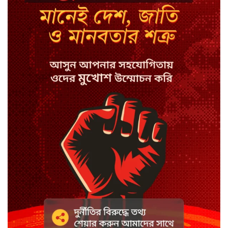
সালাহ
কপিল শর্মার অডিশনে বাদ পড়ার সেই
গল্প
যুক্তরাজ্যে সামাজিকমাধ্যমের কারফিউ
মানছে না কিশোররা
কটাক্ষ আর বিদ্রূপে জমে উঠেছে
ভ্যান্সের রাজনীতি
সৌদি আরবে হুতি হামলায় শিশুসহ
আহত ১১