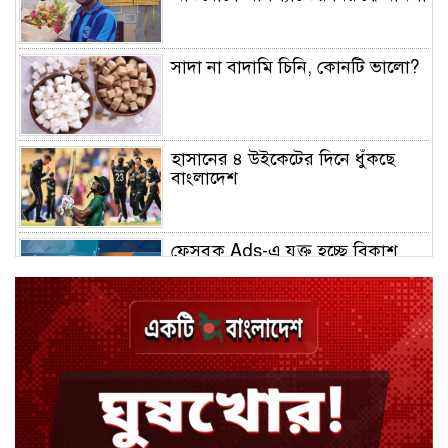
সাদা না বাদামি চিনি, কোনটি ভালো?
হাসানের ৪ উইকেটের দিনে ধুঁকছে
বাংলাদেশ
ফেসবুক Ads-এ যুক্ত হচ্ছে বিকাশ
পেমেন্ট
বিয়ে ভাঙার গুঞ্জনে মুখ খুললেন রণজয়
কেন লিভারপুল ছেড়ে তুরস্কের ক্লাবে