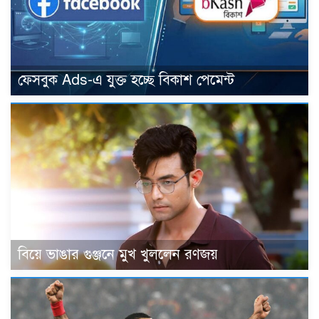
ফেসবুক Ads-এ যুক্ত হচ্ছে বিকাশ পেমেন্ট
বিয়ে ভাঙার গুঞ্জনে মুখ খুললেন রণজয়