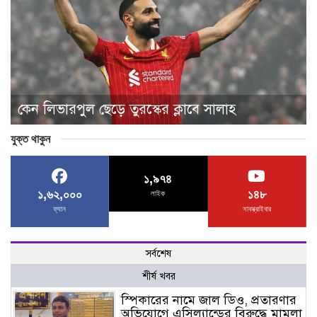
কেন লিভারপুল ছেড়ে তুরস্কের ক্লাবে সালাহ
যুক্ত থাকুন
১,৯৭৪
১,৬২,০০০
১৪৮
লাইক
ফ্যান
সাবস্ক্রাইবার
সর্বশেষ
শীর্ষ খবর
স্পিকারের নামে জাল ডিও, প্রতারণার
অভিযোগে এসিল্যান্ডের বিরুদ্ধে মামলা