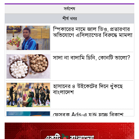
সর্বশেষ
শীর্ষ খবর
স্পিকারের নামে জাল ডিও, প্রতারণার
অভিযোগে এসিল্যান্ডের বিরুদ্ধে মামলা
সাদা না বাদামি চিনি, কোনটি ভালো?
হাসানের ৪ উইকেটের দিনে ধুঁকছে
বাংলাদেশ
ফেসবুক Ads-এ যুক্ত হচ্ছে বিকাশ
পেমেন্ট