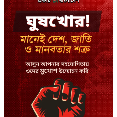
বিয়ে ভাঙার গুঞ্জনে মুখ খুললেন রণজয়
কেন লিভারপুল ছেড়ে তুরস্কের ক্লাবে
সালাহ
কপিল শর্মার অডিশনে বাদ পড়ার সেই
গল্প
যুক্তরাজ্যে সামাজিকমাধ্যমের কারফিউ
মানছে না কিশোররা
কটাক্ষ আর বিদ্রূপে জমে উঠেছে
ভ্যান্সের রাজনীতি