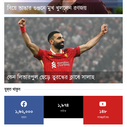
বিয়ে ভাঙার গুঞ্জনে মুখ খুললেন রণজয়
কেন লিভারপুল ছেড়ে তুরস্কের ক্লাবে সালাহ
যুক্ত থাকুন
১,৯৭৪
১,৬২,০০০
১৪৮
লাইক
ফ্যান
সাবস্ক্রাইবার