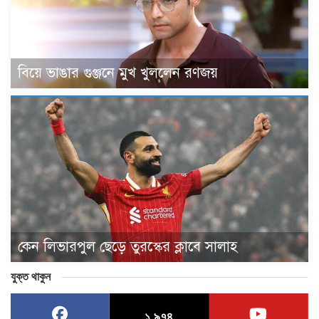
বিয়ে ভাঙার গুঞ্জনে মুখ খুললেন রণজয়
কেন লিভারপুল ছেড়ে তুরস্কের ক্লাবে সালাহ
যুক্ত থাকুন
১,৯৭৪