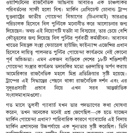
ওয়াশিংটনের রাজনৈতিক আঙিনায় আবারও এক চাঞ্চল্যকর
পরিবর্তনের সাক্ষী হলো বিশ্ব। মার্কিন প্রেসিডেন্ট ডোনাল্ড ট্রাম্প
যুক্তরাষ্ট্রের জাতীয় গোয়েন্দা বিভাগের (ডিএনআই) ভারপ্রাপ্ত
পরিচালক হিসেবে বিল পুল্টিকে মনোনীত করে আলোচনার জন্ম
দিয়েছেন। অথচ এই নিয়োগটি যতটা না বিস্ময়ের, তার চেয়ে বেশি
কৌতূহলের জন্ম দিয়েছে বিল পুল্টির পূর্ববর্তী কর্মজীবন। আবাসন
খাতের নিয়ন্ত্রক সংস্থা ফেডারেল হাউজিং ফাইন্যান্স এজেন্সির প্রধান
হিসেবে দায়িত্ব পালনরত পুল্টির গোয়েন্দা কার্যক্রমে নেই কোনো
পূর্ব অভিজ্ঞতা। এমন একজন ব্যক্তিকে দেশের ১৮টি শক্তিশালী
গোয়েন্দা সংস্থার কার্যক্রম তদারকির মতো গুরুদায়িত্ব অর্পণ করায়
আমেরিকার রাজনৈতিক মহলে মিশ্র প্রতিক্রিয়ার সৃষ্টি হয়েছে।
ট্রাম্পের এই সিদ্ধান্তের পেছনে থাকা রাজনৈতিক দর্শন এবং এর
সুদূরপ্রসারী প্রভাব নিয়ে এখন সরব আন্তর্জাতিক
সংবাদমাধ্যমগুলো।
গত মাসে তুলসী গ্যাবার্ড যখন তার পদত্যাগের কথা ঘোষণা
করেন, তখন অনেকের মনেই প্রশ্ন জেগেছিল—কে হতে যাচ্ছেন
মার্কিন গোয়েন্দা প্রধান? পারিবারিক কারণে গ্যাবার্ডের এই বিদায়
মার্কিন প্রশাসনের উচ্চপর্যায়ে এক শূন্যতার সৃষ্টি করেছিল। তিনি