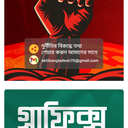
কটাক্ষ আর বিদ্রূপে জমে উঠেছে
ভ্যান্সের রাজনীতি
সৌদি আরবে হুতি হামলায় শিশুসহ
আহত ১১