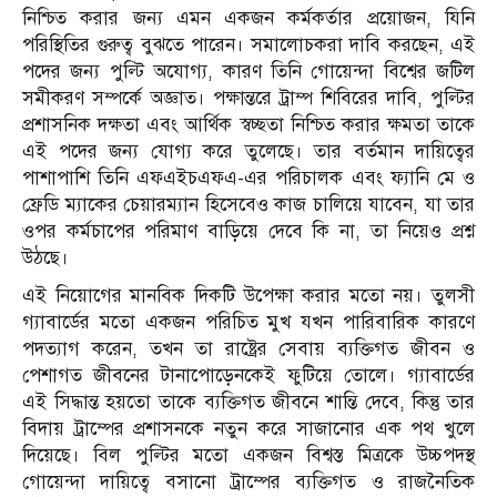
নিশ্চিত করার জন্য এমন একজন কর্মকর্তার প্রয়োজন, যিনি
পরিস্থিতির গুরুত্ব বুঝতে পারেন। সমালোচকরা দাবি করছেন, এই
পদের জন্য পুল্টি অযোগ্য, কারণ তিনি গোয়েন্দা বিশ্বের জটিল
সমীকরণ সম্পর্কে অজ্ঞাত। পক্ষান্তরে ট্রাম্প শিবিরের দাবি, পুল্টির
প্রশাসনিক দক্ষতা এবং আর্থিক স্বচ্ছতা নিশ্চিত করার ক্ষমতা তাকে
এই পদের জন্য যোগ্য করে তুলেছে। তার বর্তমান দায়িত্বের
পাশাপাশি তিনি এফএইচএফএ-এর পরিচালক এবং ফ্যানি মে ও
ফ্রেডি ম্যাকের চেয়ারম্যান হিসেবেও কাজ চালিয়ে যাবেন, যা তার
ওপর কর্মচাপের পরিমাণ বাড়িয়ে দেবে কি না, তা নিয়েও প্রশ্ন
উঠছে।
এই নিয়োগের মানবিক দিকটি উপেক্ষা করার মতো নয়। তুলসী
গ্যাবার্ডের মতো একজন পরিচিত মুখ যখন পারিবারিক কারণে
পদত্যাগ করেন, তখন তা রাষ্ট্রের সেবায় ব্যক্তিগত জীবন ও
পেশাগত জীবনের টানাপোড়েনকেই ফুটিয়ে তোলে। গ্যাবার্ডের
এই সিদ্ধান্ত হয়তো তাকে ব্যক্তিগত জীবনে শান্তি দেবে, কিন্তু তার
বিদায় ট্রাম্পের প্রশাসনকে নতুন করে সাজানোর এক পথ খুলে
দিয়েছে। বিল পুল্টির মতো একজন বিশ্বস্ত মিত্রকে উচ্চপদস্থ
গোয়েন্দা দায়িত্বে বসানো ট্রাম্পের ব্যক্তিগত ও রাজনৈতিক