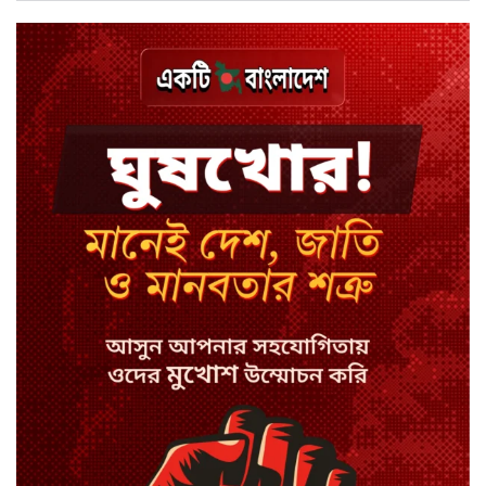
পেমেন্ট
বিয়ে ভাঙার গুঞ্জনে মুখ খুললেন রণজয়
কেন লিভারপুল ছেড়ে তুরস্কের ক্লাবে
সালাহ
কপিল শর্মার অডিশনে বাদ পড়ার সেই
গল্প
যুক্তরাজ্যে সামাজিকমাধ্যমের কারফিউ
মানছে না কিশোররা