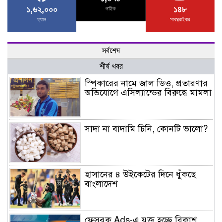
১,৬২,০০০
১৪৮
লাইক
ফ্যান
সাবস্ক্রাইবার
সর্বশেষ
শীর্ষ খবর
স্পিকারের নামে জাল ডিও, প্রতারণার
অভিযোগে এসিল্যান্ডের বিরুদ্ধে মামলা
সাদা না বাদামি চিনি, কোনটি ভালো?
হাসানের ৪ উইকেটের দিনে ধুঁকছে
বাংলাদেশ
ফেসবুক Ads-এ যুক্ত হচ্ছে বিকাশ