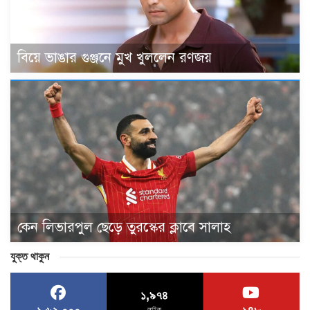
বিয়ে ভাঙার গুঞ্জনে মুখ খুললেন রণজয়
কেন লিভারপুল ছেড়ে তুরস্কের ক্লাবে সালাহ
যুক্ত থাকুন
১,৯৭৪
লাইক