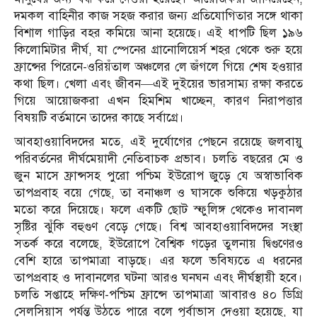
দমকল বাহিনীর কাজ সহজ করার জন্য প্রতিযোগিতার সঙ্গে থাকা
বিশাল গাড়ির বহর কমিয়ে আনা হয়েছে। এই ধাপটি ছিল ১৯৬
কিলোমিটার দীর্ঘ, যা স্পেনের গ্রানোলিয়ের্স শহর থেকে শুরু হয়ে
ফ্রান্সের পিরেনে-ওরিয়ঁতাল অঞ্চলের লে জঁগলে গিয়ে শেষ হওয়ার
কথা ছিল। খেলা এবং জীবন—এই দুইয়ের ভারসাম্য রক্ষা করতে
গিয়ে আয়োজকরা এখন হিমশিম খাচ্ছেন, কারণ নিরাপত্তার
বিষয়টি বর্তমানে তাদের কাছে সর্বাগ্রে।
আবহাওয়াবিদদের মতে, এই দুর্যোগের পেছনে রয়েছে জলবায়ু
পরিবর্তনের দীর্ঘমেয়াদী নেতিবাচক প্রভাব। চলতি বছরের মে ও
জুন মাসে ফ্রান্সসহ পুরো পশ্চিম ইউরোপ জুড়ে যে অস্বাভাবিক
তাপপ্রবাহ বয়ে গেছে, তা বনাঞ্চল ও ঘাসকে শুকিয়ে খড়কুঠার
মতো করে দিয়েছে। ফলে একটি ছোট স্ফুলিঙ্গ থেকেও দাবানল
সৃষ্টির ঝুঁকি বহুগুণ বেড়ে গেছে। বিশ্ব আবহাওয়াবিদদের সংস্থা
সতর্ক করে বলেছে, ইউরোপে বৈশ্বিক গড়ের তুলনায় দ্বিগুণেরও
বেশি হারে তাপমাত্রা বাড়ছে। এর ফলে ভবিষ্যতে এ ধরনের
তাপপ্রবাহ ও দাবানলের ঘটনা আরও ঘনঘন এবং দীর্ঘস্থায়ী হবে।
চলতি সপ্তাহে দক্ষিণ-পশ্চিম ফ্রান্সে তাপমাত্রা আবারও ৪০ ডিগ্রি
সেলসিয়াস পর্যন্ত উঠতে পারে বলে পূর্বাভাস দেওয়া হয়েছে, যা