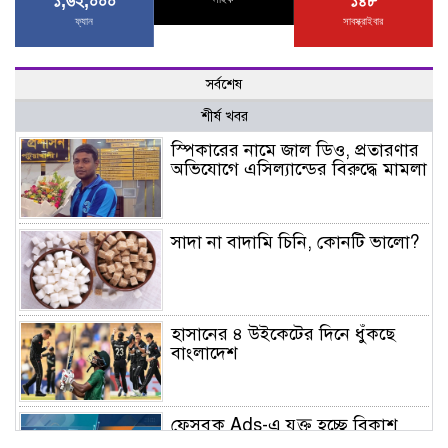
১,৬২,০০০
১৪৮
ফ্যান
সাবস্ক্রাইবার
সর্বশেষ
শীর্ষ খবর
স্পিকারের নামে জাল ডিও, প্রতারণার
অভিযোগে এসিল্যান্ডের বিরুদ্ধে মামলা
সাদা না বাদামি চিনি, কোনটি ভালো?
হাসানের ৪ উইকেটের দিনে ধুঁকছে
বাংলাদেশ
ফেসবুক Ads-এ যুক্ত হচ্ছে বিকাশ
পেমেন্ট