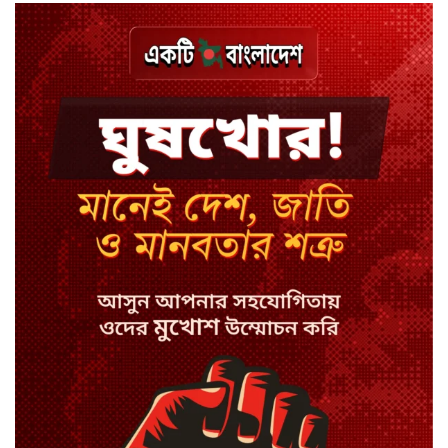
বিয়ে ভাঙার গুঞ্জনে মুখ খুললেন রণজয়
কেন লিভারপুল ছেড়ে তুরস্কের ক্লাবে
সালাহ
কপিল শর্মার অডিশনে বাদ পড়ার সেই
গল্প
যুক্তরাজ্যে সামাজিকমাধ্যমের কারফিউ
মানছে না কিশোররা
কটাক্ষ আর বিদ্রূপে জমে উঠেছে