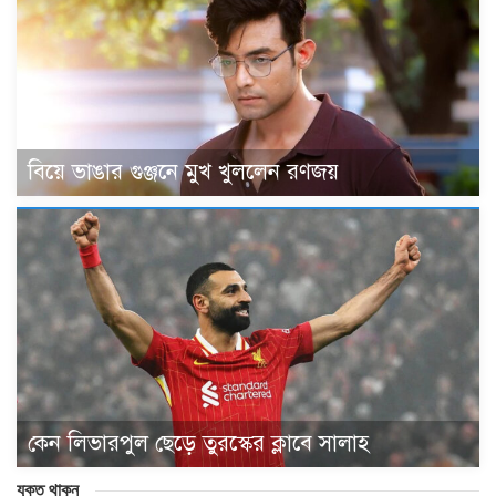
বিয়ে ভাঙার গুঞ্জনে মুখ খুললেন রণজয়
কেন লিভারপুল ছেড়ে তুরস্কের ক্লাবে সালাহ
যুক্ত থাকুন