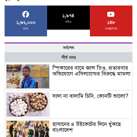
১,৯৭৪
১,৬২,০০০
১৪৮
লাইক
ফ্যান
সাবস্ক্রাইবার
সর্বশেষ
শীর্ষ খবর
স্পিকারের নামে জাল ডিও, প্রতারণার
অভিযোগে এসিল্যান্ডের বিরুদ্ধে মামলা
সাদা না বাদামি চিনি, কোনটি ভালো?
হাসানের ৪ উইকেটের দিনে ধুঁকছে
বাংলাদেশ