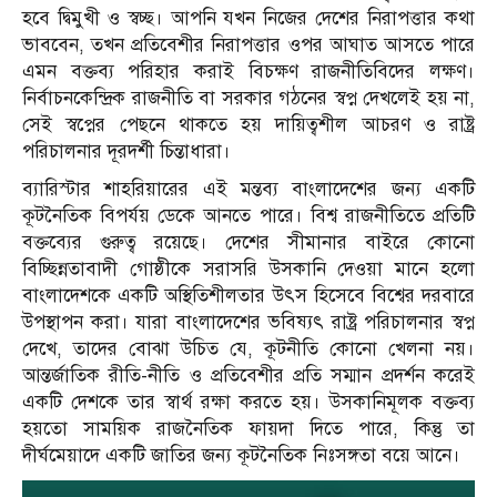
হবে দ্বিমুখী ও স্বচ্ছ। আপনি যখন নিজের দেশের নিরাপত্তার কথা
ভাববেন, তখন প্রতিবেশীর নিরাপত্তার ওপর আঘাত আসতে পারে
এমন বক্তব্য পরিহার করাই বিচক্ষণ রাজনীতিবিদের লক্ষণ।
নির্বাচনকেন্দ্রিক রাজনীতি বা সরকার গঠনের স্বপ্ন দেখলেই হয় না,
সেই স্বপ্নের পেছনে থাকতে হয় দায়িত্বশীল আচরণ ও রাষ্ট্র
পরিচালনার দূরদর্শী চিন্তাধারা।
ব্যারিস্টার শাহরিয়ারের এই মন্তব্য বাংলাদেশের জন্য একটি
কূটনৈতিক বিপর্যয় ডেকে আনতে পারে। বিশ্ব রাজনীতিতে প্রতিটি
বক্তব্যের গুরুত্ব রয়েছে। দেশের সীমানার বাইরে কোনো
বিচ্ছিন্নতাবাদী গোষ্ঠীকে সরাসরি উসকানি দেওয়া মানে হলো
বাংলাদেশকে একটি অস্থিতিশীলতার উৎস হিসেবে বিশ্বের দরবারে
উপস্থাপন করা। যারা বাংলাদেশের ভবিষ্যৎ রাষ্ট্র পরিচালনার স্বপ্ন
দেখে, তাদের বোঝা উচিত যে, কূটনীতি কোনো খেলনা নয়।
আন্তর্জাতিক রীতি-নীতি ও প্রতিবেশীর প্রতি সম্মান প্রদর্শন করেই
একটি দেশকে তার স্বার্থ রক্ষা করতে হয়। উসকানিমূলক বক্তব্য
হয়তো সাময়িক রাজনৈতিক ফায়দা দিতে পারে, কিন্তু তা
দীর্ঘমেয়াদে একটি জাতির জন্য কূটনৈতিক নিঃসঙ্গতা বয়ে আনে।