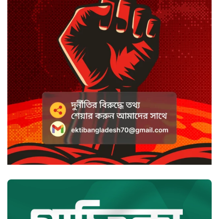
কটাক্ষ আর বিদ্রূপে জমে উঠেছে
ভ্যান্সের রাজনীতি
সৌদি আরবে হুতি হামলায় শিশুসহ
আহত ১১