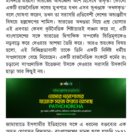
মানদণ্ডে এগুলো ভারতের অবিচ্ছেদ্য অংশ হিসেবে স্বীকৃত। কোনো
একটি রাজনৈতিক দলের মুখপাত্র যখন এসব ভূখণ্ডকে ‘দখলকৃত’
বলে ঘোষণা করেন, তখন তা সরাসরি প্রতিবেশী দেশের অভ্যন্তরীণ
বিষয়ে হস্তক্ষেপের শামিল। ভারতের অখণ্ডতা নিয়ে প্রশ্ন তোলার
এই প্রবণতা কেবল কূটনৈতিক শিষ্টাচারই লঙ্ঘন করে না, এটি
বাংলাদেশের সঙ্গে ভারতের দ্বিপাক্ষিক সম্পর্কের ভিত্তিমূলকেও
নড়বড়ে করে দেওয়ার আশঙ্কা তৈরি করে। আরও ভয়ংকর বিষয়
হলো, এই বিচ্ছিন্নতাবাদী ডাকে তিনি একটি নির্দিষ্ট ধর্মীয়
সম্প্রদায়কে বেছে নিয়েছেন। একটি রাজনৈতিক সংকটে ধর্মের রং
চড়ানো সাম্প্রদায়িক উত্তেজনা উসকে দেওয়ার সরাসরি উসকানি
ছাড়া আর কিছুই নয়।
জামায়াতে ইসলামীর ইতিহাসের সঙ্গে এ ধরনের বক্তব্যের এক
অদ্ভুত যোগসূত্র বিদ্যমান। বাংলাদেশের মানুষ ভুলে যায়নি ১৯৭১