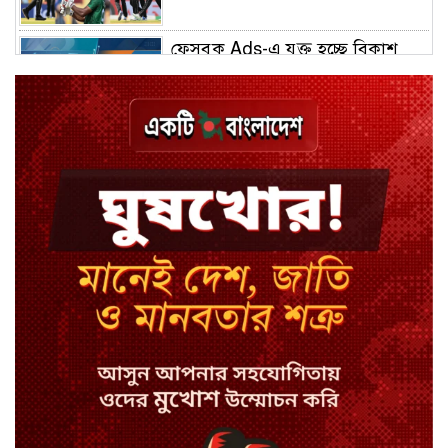
ফেসবুক Ads-এ যুক্ত হচ্ছে বিকাশ
পেমেন্ট
বিয়ে ভাঙার গুঞ্জনে মুখ খুললেন রণজয়
কেন লিভারপুল ছেড়ে তুরস্কের ক্লাবে
সালাহ
কপিল শর্মার অডিশনে বাদ পড়ার সেই
গল্প
যুক্তরাজ্যে সামাজিকমাধ্যমের কারফিউ
মানছে না কিশোররা