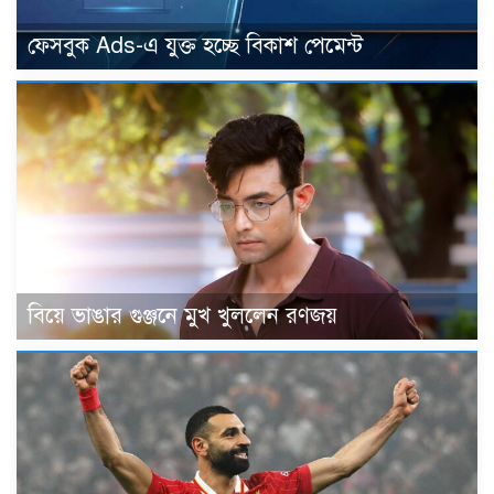
ফেসবুক Ads-এ যুক্ত হচ্ছে বিকাশ পেমেন্ট
বিয়ে ভাঙার গুঞ্জনে মুখ খুললেন রণজয়