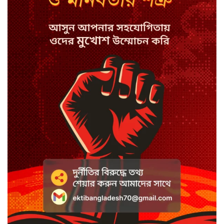
কপিল শর্মার অডিশনে বাদ পড়ার সেই
গল্প
যুক্তরাজ্যে সামাজিকমাধ্যমের কারফিউ
মানছে না কিশোররা
কটাক্ষ আর বিদ্রূপে জমে উঠেছে
ভ্যান্সের রাজনীতি
সৌদি আরবে হুতি হামলায় শিশুসহ
আহত ১১