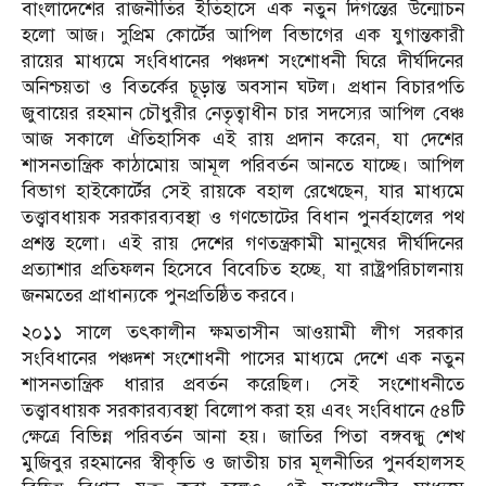
বাংলাদেশের রাজনীতির ইতিহাসে এক নতুন দিগন্তের উন্মোচন
হলো আজ। সুপ্রিম কোর্টের আপিল বিভাগের এক যুগান্তকারী
রায়ের মাধ্যমে সংবিধানের পঞ্চদশ সংশোধনী ঘিরে দীর্ঘদিনের
অনিশ্চয়তা ও বিতর্কের চূড়ান্ত অবসান ঘটল। প্রধান বিচারপতি
জুবায়ের রহমান চৌধুরীর নেতৃত্বাধীন চার সদস্যের আপিল বেঞ্চ
আজ সকালে ঐতিহাসিক এই রায় প্রদান করেন, যা দেশের
শাসনতান্ত্রিক কাঠামোয় আমূল পরিবর্তন আনতে যাচ্ছে। আপিল
বিভাগ হাইকোর্টের সেই রায়কে বহাল রেখেছেন, যার মাধ্যমে
তত্ত্বাবধায়ক সরকারব্যবস্থা ও গণভোটের বিধান পুনর্বহালের পথ
প্রশস্ত হলো। এই রায় দেশের গণতন্ত্রকামী মানুষের দীর্ঘদিনের
প্রত্যাশার প্রতিফলন হিসেবে বিবেচিত হচ্ছে, যা রাষ্ট্রপরিচালনায়
জনমতের প্রাধান্যকে পুনপ্রতিষ্ঠিত করবে।
২০১১ সালে তৎকালীন ক্ষমতাসীন আওয়ামী লীগ সরকার
সংবিধানের পঞ্চদশ সংশোধনী পাসের মাধ্যমে দেশে এক নতুন
শাসনতান্ত্রিক ধারার প্রবর্তন করেছিল। সেই সংশোধনীতে
তত্ত্বাবধায়ক সরকারব্যবস্থা বিলোপ করা হয় এবং সংবিধানে ৫৪টি
ক্ষেত্রে বিভিন্ন পরিবর্তন আনা হয়। জাতির পিতা বঙ্গবন্ধু শেখ
মুজিবুর রহমানের স্বীকৃতি ও জাতীয় চার মূলনীতির পুনর্বহালসহ