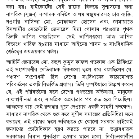
করা হয়। হাইকোর্টের সেই রায়ের বিরুদ্ধে সুশাসনের জন্য
নাগরিক (সুজন) সম্পাদক বদিউল আলম মজুমদারসহ চার ব্যক্তি,
নওগাঁর বাসিন্দা মো. মোফাজ্জল হোসেন এবং জামায়াতে
ইসলামীর সেক্রেটারি জেনারেল মিয়া গোলাম পরওয়ার পৃথক
তিনটি আপিল করেছিলেন। সেই আপিলগুলো আজ আপিল
বিভাগে খারিজ হওয়ার মাধ্যমে আইনের শাসন ও সাংবিধানিক
শ্রেষ্ঠত্বের জয়জয়কার ঘটল।
অ্যাটর্নি জেনারেল মো. রুহুল কুদ্দুস কাজল গতকাল এক ব্রিফিংয়ে
এই সংশোধনীর নেতিবাচক দিকগুলো তুলে ধরে বলেছিলেন যে,
পঞ্চদশ সংশোধনী ছিল দেশের সংবিধানের কাঠামোগত
পরিবর্তনের একটি বিতর্কিত প্রয়াস। তিনি সুস্পষ্টভাবে উল্লেখ করেন
যে, এই পরিবর্তনের ফলে দেশের গণতন্ত্রের অভিযাত্রা, মানুষের
বাক্‌স্বাধীনতা এবং সামগ্রিক অগ্রযাত্রার পথ রুদ্ধ হয়ে গিয়েছিল।
আজকের রায় সেই রুদ্ধদ্বার খুলে দেওয়ার একটি সাহসী পদক্ষেপ।
সাধারণ নাগরিক থেকে শুরু করে সুশীল সমাজের প্রতিনিধিরা মনে
করছেন, এই রায়ের ফলে ভবিষ্যতে যে কোনো সরকার চাইলেই
জনগণের ভোটাধিকার হরণ করতে পারবে না। তত্ত্বাবধায়ক
সরকারের বিধান পুনর্বহাল হওয়ার মানে হলো, নির্বাচনকালীন