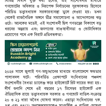
বিভিন্ন বিধান যুক্ত করা হলেও, এই সংশোধনীর মাধ্যমে
গণভোটের অধিকার ও নিরপেক্ষ নির্বাচনের সুরক্ষাকবচ হিসেবে
পরিচিত তত্ত্বাবধায়ক সরকারব্যবস্থা তুলে দেওয়া হয়। তখন
থেকেই রাজনৈতিক অঙ্গনে তীব্র সমালোচনা ও আন্দোলনের ঝড়
ওঠে। অনেকের মতেই, এই সংশোধনী ছিল গণতন্ত্রের বিকাশে বড়
ধরনের অন্তরায় এবং জনগণের বাক্‌স্বাধীনতা ও ভোটাধিকার
প্রয়োগের পথে এক বিরাট প্রতিবন্ধকতা।
২০২৪ সালে জুলাই গণ-অভ্যুত্থানের মাধ্যমে বাংলাদেশে ক্ষমতার
পালাবদল ঘটে। পরিবর্তিত প্রেক্ষাপটে সংবিধানের পঞ্চদশ
সংশোধনীর বৈধতা চ্যালেঞ্জ করে হাইকোর্টে রিট দায়ের করা হয়।
দীর্ঘ শুনানি শেষে ওই বছরের ১৭ ডিসেম্বর হাইকোর্ট এক
ঐতিহাসিক রায়ে তত্ত্বাবধায়ক সরকার ও গণভোট বাতিল-সংক্রান্ত
২০ ও ২১ ধারা অবৈধ ঘোষণা করেন। এছাড়া সংবিধানের ৭ক,
৭খ এবং ৪৪(২) অনুচ্ছেদসমূহকেও সাংঘর্ষিক ও বাতিল ঘোষণা