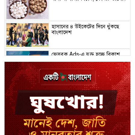
হাসানের ৪ উইকেটের দিনে ধুঁকছে
বাংলাদেশ
ফেসবুক Ads-এ যুক্ত হচ্ছে বিকাশ
পেমেন্ট
বিয়ে ভাঙার গুঞ্জনে মুখ খুললেন রণজয়
কেন লিভারপুল ছেড়ে তুরস্কের ক্লাবে
সালাহ