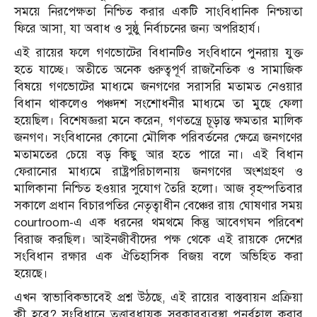
সময়ে নিরপেক্ষতা নিশ্চিত করার একটি সাংবিধানিক নিশ্চয়তা
ফিরে আসা, যা অবাধ ও সুষ্ঠু নির্বাচনের জন্য অপরিহার্য।
এই রায়ের ফলে গণভোটের বিধানটিও সংবিধানে পুনরায় যুক্ত
হতে যাচ্ছে। অতীতে অনেক গুরুত্বপূর্ণ রাজনৈতিক ও সামাজিক
বিষয়ে গণভোটের মাধ্যমে জনগণের সরাসরি মতামত নেওয়ার
বিধান থাকলেও পঞ্চদশ সংশোধনীর মাধ্যমে তা মুছে ফেলা
হয়েছিল। বিশেষজ্ঞরা মনে করেন, গণতন্ত্রে চূড়ান্ত ক্ষমতার মালিক
জনগণ। সংবিধানের কোনো মৌলিক পরিবর্তনের ক্ষেত্রে জনগণের
মতামতের চেয়ে বড় কিছু আর হতে পারে না। এই বিধান
ফেরানোর মাধ্যমে রাষ্ট্রপরিচালনায় জনগণের অংশগ্রহণ ও
মালিকানা নিশ্চিত হওয়ার সুযোগ তৈরি হলো। আজ বৃহস্পতিবার
সকালে প্রধান বিচারপতির নেতৃত্বাধীন বেঞ্চের রায় ঘোষণার সময়
courtroom-এ এক ধরনের থমথমে কিন্তু আবেগঘন পরিবেশ
বিরাজ করছিল। আইনজীবীদের পক্ষ থেকে এই রায়কে দেশের
সংবিধান রক্ষার এক ঐতিহাসিক বিজয় বলে অভিহিত করা
হয়েছে।
এখন স্বাভাবিকভাবেই প্রশ্ন উঠছে, এই রায়ের বাস্তবায়ন প্রক্রিয়া
কী হবে? সংবিধানে তত্ত্বাবধায়ক সরকারব্যবস্থা পুনর্বহাল করার