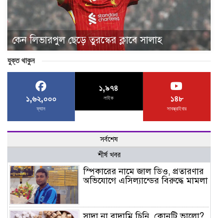
কেন লিভারপুল ছেড়ে তুরস্কের ক্লাবে সালাহ
যুক্ত থাকুন
১,৯৭৪
১,৬২,০০০
১৪৮
লাইক
ফ্যান
সাবস্ক্রাইবার
সর্বশেষ
শীর্ষ খবর
স্পিকারের নামে জাল ডিও, প্রতারণার
অভিযোগে এসিল্যান্ডের বিরুদ্ধে মামলা
সাদা না বাদামি চিনি, কোনটি ভালো?