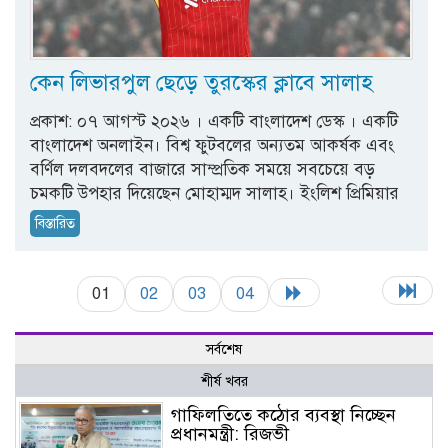
কেন লিভারপুল ছেড়ে তুরস্কের ক্লাবে সালাহ
প্রকাশ: ০৭ আগস্ট ২০২৬ । একটি বাংলাদেশ ডেস্ক । একটি
বাংলাদেশ অনলাইন। বিশ্ব ফুটবলের অন্যতম আকর্ষক এবং
বর্ণিল দলবদলের বাজারে সাম্প্রতিক সময়ে সবচেয়ে বড়
চমকটি উপহার দিয়েছেন মোহাম্মদ সালাহ। ইংলিশ প্রিমিয়ার
বিস্তারিত
01
02
03
04
সর্বশেষ
শীর্ষ খবর
গাফিলতিতে কঠোর ব্যবস্থা নিচ্ছেন
প্রধানমন্ত্রী: রিজভী