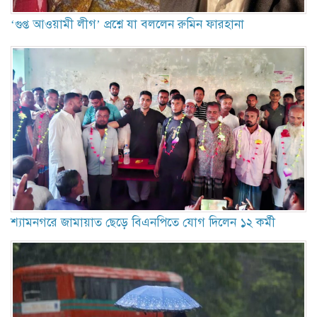
‘গুপ্ত আওয়ামী লীগ’ প্রশ্নে যা বললেন রুমিন ফারহানা
শ্যামনগরে জামায়াত ছেড়ে বিএনপিতে যোগ দিলেন ১২ কর্মী