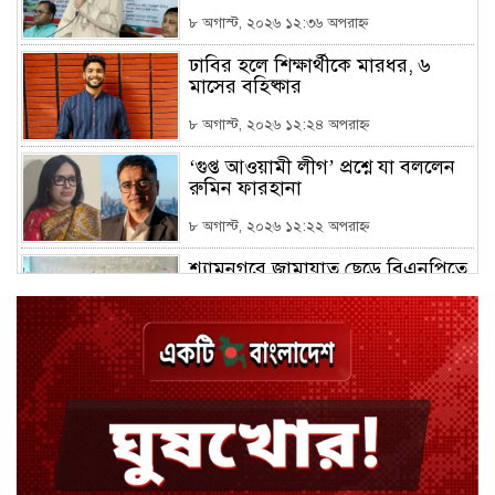
৮ অগাস্ট, ২০২৬ ১২:৩৬ অপরাহ্ন
ঢাবির হলে শিক্ষার্থীকে মারধর, ৬
মাসের বহিষ্কার
৮ অগাস্ট, ২০২৬ ১২:২৪ অপরাহ্ন
‘গুপ্ত আওয়ামী লীগ’ প্রশ্নে যা বললেন
রুমিন ফারহানা
৮ অগাস্ট, ২০২৬ ১২:২২ অপরাহ্ন
শ্যামনগরে জামায়াত ছেড়ে বিএনপিতে
যোগ দিলেন ১২ কর্মী
৮ অগাস্ট, ২০২৬ ১২:১৮ অপরাহ্ন
ঢাকায় হালকা বৃষ্টির সম্ভাবনা, বাড়তে
পারে তাপমাত্রা
৮ অগাস্ট, ২০২৬ ১২:১১ অপরাহ্ন
মন্ত্রী-এমপিদের উপস্থিতিতে ইউএনওর
আইফোন চুরি