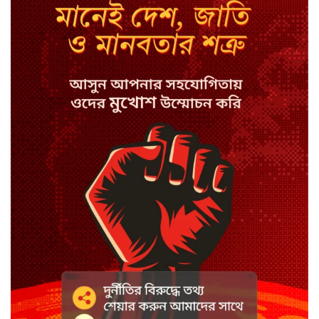
৮ অগাস্ট, ২০২৬ ১২:০৭ অপরাহ্ন
সিরাজগঞ্জে বাস ট্রাক দুর্ঘটনা, চালকসহ
নিহত ২
৮ অগাস্ট, ২০২৬ ১২:০১ অপরাহ্ন
স্পিকারের নামে জাল ডিও, প্রতারণার
অভিযোগে এসিল্যান্ডের বিরুদ্ধে মামলা
৭ অগাস্ট, ২০২৬ ৩:২৩ অপরাহ্ন
সাদা না বাদামি চিনি, কোনটি ভালো?
৭ অগাস্ট, ২০২৬ ৩:১৪ অপরাহ্ন
হাসানের ৪ উইকেটের দিনে ধুঁকছে
বাংলাদেশ
৭ অগাস্ট, ২০২৬ ৩:০৮ অপরাহ্ন