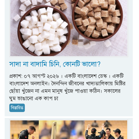
সাদা না বাদামি চিনি, কোনটি ভালো?
প্রকাশ: ০৭ আগস্ট ২০২৬ । একটি বাংলাদেশ ডেস্ক । একটি
বাংলাদেশ অনলাইন। দৈনন্দিন জীবনের খাদ্যতালিকায় মিষ্টির
ছোঁয়া খুঁজেন না এমন মানুষ খুঁজে পাওয়া কঠিন। সকালের
ঘুম ভাঙানো এক কাপ চা
বিস্তারিত