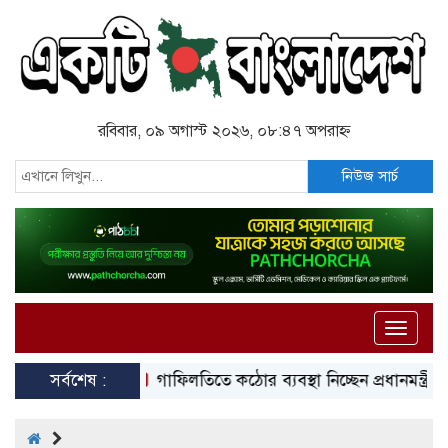
রবিবার, ০৯ অগাস্ট ২০২৬, ০৮:৪৭ অপরাহ্ন
নিউজ সার্চ
Toggle
naviga
সর্বশেষ :
গাফিলতিতে কঠোর ব্যবস্থা নিচ্ছেন প্রধানমন্ত্রী: রিজভী