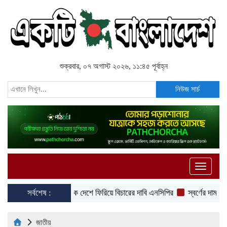
শুক্রবার, ০৭ অগাস্ট ২০২৬, ১১:৪৫ পূর্বাহ্ন
নিউজ সার্চ
Toggle
naviga
সর্বশেষ :
হাসিনাকে দেশে ফিরিয়ে বিচারের দাবি এনসিপির
স্বর্ণের দাম ভরিতে প্
জাতীয়