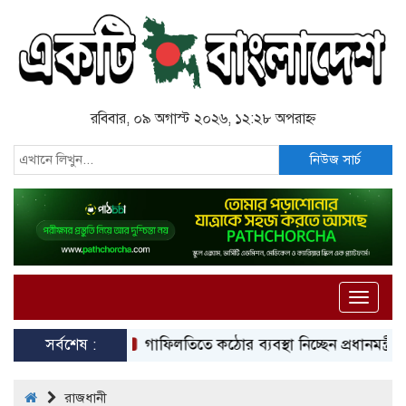
রবিবার, ০৯ অগাস্ট ২০২৬, ১২:২৮ অপরাহ্ন
নিউজ সার্চ
Toggle
naviga
সর্বশেষ :
গাফিলতিতে কঠোর ব্যবস্থা নিচ্ছেন প্রধানমন্ত্রী: রিজভী
রাজধানী