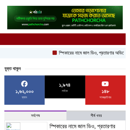
স্পিকারের নামে জাল ডিও, প্রতারণার অভিযোগে এসিল্যান্ড
যুক্ত থাকুন
১,৯৭৪
১,৬২,০০০
১৪৮
লাইক
ফ্যান
সাবস্ক্রাইবার
সর্বশেষ
শীর্ষ খবর
স্পিকারের নামে জাল ডিও, প্রতারণার