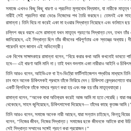
সমাজে এখনও কিছু কিছু ধারণা ও প্রচলিত মূল্যবোধ বিদ্যমান, যা নারীকে মাতৃত্
নারীই সেই প্রচলিত ধারা ভেঙে নিজেদের পথ তৈরি করছেন। তেমনই এক সাহসী
রামান্না। তিনি বিয়ে না করেই একা মা হওয়ার সিদ্ধান্ত নিয়েছেন এবং বর্তমানে ছয় 
চল্লিশ বছর বয়সে এসে রামান্না যখন মাতৃত্ব গ্রহণের সিদ্ধান্ত নেন, তখন তাঁর 
জানিয়েছেন, এই সিদ্ধান্ত ছিল তাঁর জীবনের পরিপূর্ণতার এক স্বতন্ত্র অধ্যায়। দ
পারেননি বলে জানান এই অভিনেত্রী।
এক বিশেষ সাক্ষাৎকারে রামান্না বলেন, “বিয়ে করার কথা আমি কখনোই ভাবতে প
হবে— এই ধারণা আমি মানি না। তাই যখন শুনলাম একা নারীরাও আইনি ও চিকিৎস
তিনি আরও বলেন, আইভিএফ বা ইন-ভিট্রো ফার্টিলাইজেশন পদ্ধতির মাধ্যমে তিন
চান শুনে অনেক চিকিৎসকই প্রথমে তাঁকে ফিরিয়ে দেন। চিকিৎসা কেন্দ্রগুলোতে বারব
একটি ক্লিনিকে তাঁকে সাদরে গ্রহণ করা হয় এবং শুরু হয় তাঁর মাতৃত্বযাত্রা।
রামান্না বলেন, “অনেক বাধা অতিক্রম করেই আজ আমি মা হতে পেরেছি। যারা শুর
থেকেছেন, সাহস জুগিয়েছেন, চিকিৎসাসেবা দিয়েছেন— তাঁদের কাছে কৃতজ্ঞ আমি।
তিনি আরও বলেন, সমাজে অনেক নারী আছেন, যারা সন্তান চাইছেন, কিন্তু বিয়ের সা
বলেন, “নিজের জীবন, নিজের সিদ্ধান্ত। সমাজের ছকে জীবনকে আটকে রাখা উচিত
সেই সিদ্ধান্ত সম্মানের সঙ্গেই গ্রহণ করা প্রয়োজন।”