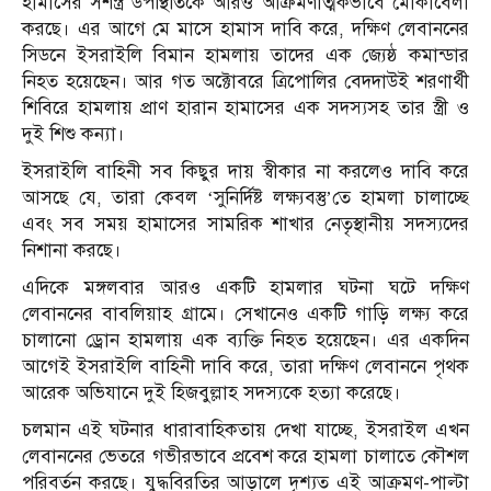
হামাসের সশস্ত্র উপস্থিতিকে আরও আক্রমণাত্মকভাবে মোকাবেলা
করছে। এর আগে মে মাসে হামাস দাবি করে, দক্ষিণ লেবাননের
সিডনে ইসরাইলি বিমান হামলায় তাদের এক জ্যেষ্ঠ কমান্ডার
নিহত হয়েছেন। আর গত অক্টোবরে ত্রিপোলির বেদদাউই শরণার্থী
শিবিরে হামলায় প্রাণ হারান হামাসের এক সদস্যসহ তার স্ত্রী ও
দুই শিশু কন্যা।
ইসরাইলি বাহিনী সব কিছুর দায় স্বীকার না করলেও দাবি করে
আসছে যে, তারা কেবল ‘সুনির্দিষ্ট লক্ষ্যবস্তু’তে হামলা চালাচ্ছে
এবং সব সময় হামাসের সামরিক শাখার নেতৃস্থানীয় সদস্যদের
নিশানা করছে।
এদিকে মঙ্গলবার আরও একটি হামলার ঘটনা ঘটে দক্ষিণ
লেবাননের বাবলিয়াহ গ্রামে। সেখানেও একটি গাড়ি লক্ষ্য করে
চালানো ড্রোন হামলায় এক ব্যক্তি নিহত হয়েছেন। এর একদিন
আগেই ইসরাইলি বাহিনী দাবি করে, তারা দক্ষিণ লেবাননে পৃথক
আরেক অভিযানে দুই হিজবুল্লাহ সদস্যকে হত্যা করেছে।
চলমান এই ঘটনার ধারাবাহিকতায় দেখা যাচ্ছে, ইসরাইল এখন
লেবাননের ভেতরে গভীরভাবে প্রবেশ করে হামলা চালাতে কৌশল
পরিবর্তন করছে। যুদ্ধবিরতির আড়ালে দৃশ্যত এই আক্রমণ-পাল্টা