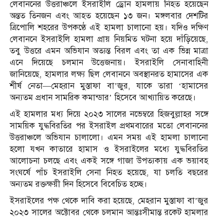
লেবাননের উত্তরাঞ্চলে ইসরাইলি ড্রোন হামলায় নিহত হয়েছেন
অন্তত তিনজন এবং আহত হয়েছেন ১৩ জন। মঙ্গলবার দেশটির
ত্রিপোলি শহরের উপকণ্ঠে এই হামলা চালানো হয়। যদিও দক্ষিণ
লেবাননে ইসরাইলি হামলা প্রায় নিয়মিত ঘটনা হয়ে দাঁড়িয়েছে,
তবু উত্তরে এমন অভিযান অত্যন্ত বিরল এবং তা এক ভিন্ন মাত্রা
এনে দিয়েছে চলমান উত্তেজনায়। ইসরাইলি সেনাবাহিনী
জানিয়েছে, হামলার লক্ষ্য ছিল লেবাননে অবস্থানরত হামাসের এক
শীর্ষ নেতা—মেহরান মুস্তাফা বা’জুর, যাকে তারা ‘হামাসের
অন্যতম প্রধান সামরিক কমান্ডার’ হিসেবে আখ্যায়িত করেছে।
এই হামলার মধ্য দিয়ে ২০২৩ সালের নভেম্বরে হিজবুল্লাহর সঙ্গে
সাময়িক যুদ্ধবিরতির পর ইসরাইল প্রথমবারের মতো লেবাননের
উত্তরাঞ্চলে অভিযান চালালো। এমন সময় এই হামলা চালানো
হলো যখন কাতারে হামাস ও ইসরাইলের মধ্যে যুদ্ধবিরতির
আলোচনা চলছে এবং একই সঙ্গে গাজা উপত্যকায় এক ভয়াবহ
সংঘর্ষে পাঁচ ইসরাইলি সেনা নিহত হয়েছে, যা চলতি বছরের
অন্যতম রক্তক্ষয়ী দিন হিসেবে বিবেচিত হচ্ছে।
ইসরাইলের পক্ষ থেকে দাবি করা হয়েছে, মেহরান মুস্তাফা বা’জুর
২০২৩ সালের অক্টোবর থেকে চলমান আন্তঃসীমান্ত রকেট হামলার