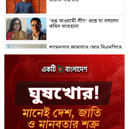
‘গুপ্ত আওয়ামী লীগ’ প্রশ্নে যা বললেন
রুমিন ফারহানা
শ্যামনগরে জামায়াত ছেড়ে বিএনপিতে
যোগ দিলেন ১২ কর্মী
ঢাকায় হালকা বৃষ্টির সম্ভাবনা, বাড়তে
পারে তাপমাত্রা
মন্ত্রী-এমপিদের উপস্থিতিতে ইউএনওর
আইফোন চুরি
সিরাজগঞ্জে বাস ট্রাক দুর্ঘটনা, চালকসহ