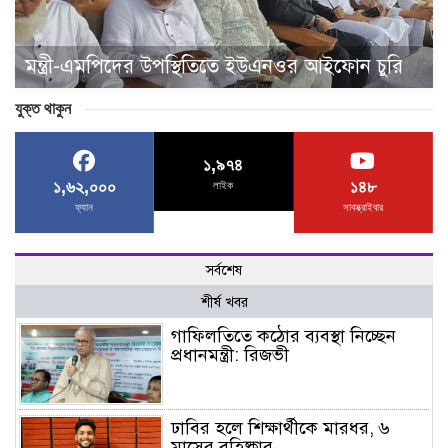
মন্ত্রী-এমপিদের উপস্থিতিতে ইউএনওর আইফোন চুরি
যুক্ত থাকুন
১,৯৭৪
১,৬২,০০০
১৪৮
লাইক
ফ্যান
সাবস্ক্রাইবার
সর্বশেষ
শীর্ষ খবর
গাফিলতিতে কঠোর ব্যবস্থা নিচ্ছেন
প্রধানমন্ত্রী: রিজভী
ঢাবির হলে শিক্ষার্থীকে মারধর, ৬
মাসের বহিষ্কার