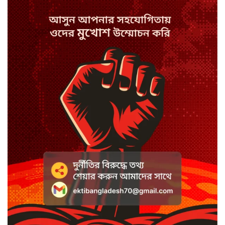
নিহত ২
স্পিকারের নামে জাল ডিও, প্রতারণার
অভিযোগে এসিল্যান্ডের বিরুদ্ধে মামলা
সাদা না বাদামি চিনি, কোনটি ভালো?
হাসানের ৪ উইকেটের দিনে ধুঁকছে
বাংলাদেশ