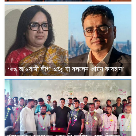
‘গুপ্ত আওয়ামী লীগ’ প্রশ্নে যা বললেন রুমিন ফারহানা