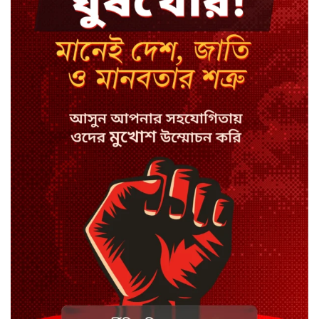
দেশে ফিরলে হাসিনাকে যেতে হবে
জেলে: সোহেল তাজ
খোকসায় পরিচয় নিশ্চিত করে বিএনপি
নেতার ওপর হামলা
শেখ পরিবারের সবাই নিরাপদে বাইরে,
কারাগারে দলের কর্মীরা
ইবির ৪৪ শিক্ষকের বিরুদ্ধে
রাষ্ট্রবিরোধিতার তদন্ত কমিটি
বাংলাদেশে চালু হলো থাই কফি চেইন
ক্যাফে আমাজন