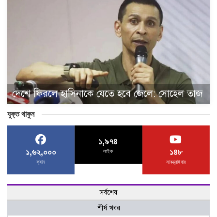
দেশে ফিরলে হাসিনাকে যেতে হবে জেলে: সোহেল তাজ
যুক্ত থাকুন
১,৯৭৪
১,৬২,০০০
১৪৮
লাইক
ফ্যান
সাবস্ক্রাইবার
সর্বশেষ
শীর্ষ খবর