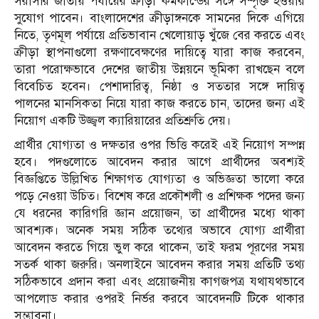
সরাসরি জাতীয় পর্যায়ের ক্রীড়া কর্মকান্ডের সঙ্গে সম্পৃক্ত হওয়ার
সুযোগ পাবেন। বাংলাদেশের ক্রীড়াঙ্গনকে সামনের দিকে এগিয়ে
নিতে, তৃণমূল পর্যায়ে প্রতিভাবান খেলোয়াড় খুঁজে বের করতে এবং
ক্রীড়া স্থাপনাগুলো রক্ষণাবেক্ষণের দায়িত্বে যারা কাজ করবেন,
তারা পরোক্ষভাবে দেশের জাতীয় উন্নয়নে ভূমিকা রাখছেন বলে
বিবেচিত হবেন। পেশাদারিত্ব, নিষ্ঠা ও সততার সঙ্গে দায়িত্ব
পালনের মানসিকতা নিয়ে যারা কাজ করতে চান, তাদের জন্য এই
নিয়োগ একটি উজ্জ্বল ক্যারিয়ারের প্রতিশ্রুতি দেয়।
প্রার্থীর যোগ্যতা ও দক্ষতার ওপর ভিত্তি করেই এই নিয়োগ সম্পন্ন
হবে। পদগুলোতে আবেদন করার আগে প্রার্থীদের অবশ্যই
বিজ্ঞপ্তিতে উল্লিখিত শিক্ষাগত যোগ্যতা ও অভিজ্ঞতা ভালো করে
পড়ে নেওয়া উচিত। বিশেষ করে প্রকৌশলী ও প্রশিক্ষক পদের জন্য
যে ধরনের কারিগরি জ্ঞান প্রয়োজন, তা প্রার্থীদের মধ্যে থাকা
আবশ্যক। অনেক সময় সঠিক তথ্যের অভাবে যোগ্য প্রার্থীরা
আবেদন করতে গিয়ে ভুল করে থাকেন, তাই ফরম পূরণের সময়
সতর্ক থাকা জরুরি। অনলাইনে আবেদন করার সময় প্রতিটি তথ্য
সঠিকভাবে প্রদান করা এবং প্রয়োজনীয় কাগজপত্র যথাযথভাবে
আপলোড করার ওপরই নির্ভর করবে আবেদনটি টিকে থাকার
সম্ভাবনা।