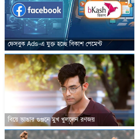
ফেসবুক Ads-এ যুক্ত হচ্ছে বিকাশ পেমেন্ট
বিয়ে ভাঙার গুঞ্জনে মুখ খুললেন রণজয়