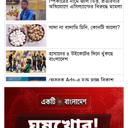
স্পিকারের নামে জাল ডিও, প্রতারণার
অভিযোগে এসিল্যান্ডের বিরুদ্ধে মামলা
সাদা না বাদামি চিনি, কোনটি ভালো?
হাসানের ৪ উইকেটের দিনে ধুঁকছে
বাংলাদেশ
ফেসবুক Ads-এ যুক্ত হচ্ছে বিকাশ
পেমেন্ট
বিয়ে ভাঙার গুঞ্জনে মুখ খুললেন রণজয়