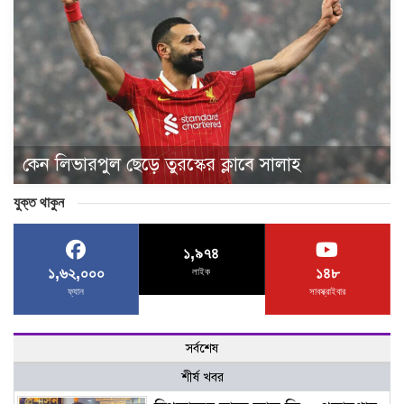
কেন লিভারপুল ছেড়ে তুরস্কের ক্লাবে সালাহ
যুক্ত থাকুন
১,৯৭৪
১,৬২,০০০
১৪৮
লাইক
ফ্যান
সাবস্ক্রাইবার
সর্বশেষ
শীর্ষ খবর