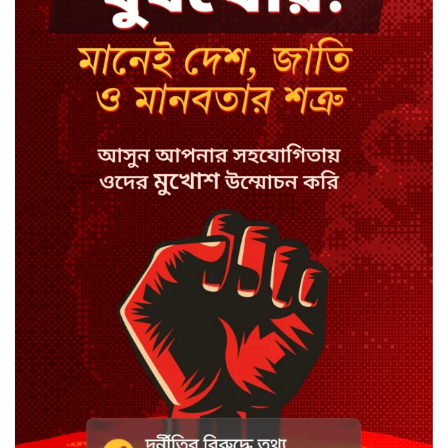
কেন লিভারপুল ছেড়ে তুরস্কের ক্লাবে
সালাহ
কপিল শর্মার অডিশনে বাদ পড়ার সেই
গল্প
যুক্তরাজ্যে সামাজিকমাধ্যমের কারফিউ
মানছে না কিশোররা
কটাক্ষ আর বিদ্রূপে জমে উঠেছে
ভ্যান্সের রাজনীতি
সৌদি আরবে হুতি হামলায় শিশুসহ
আহত ১১