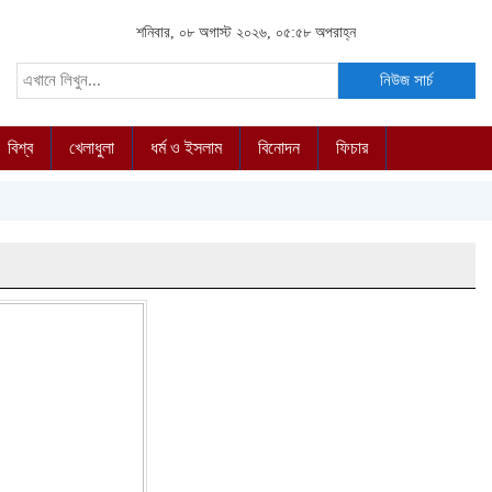
শনিবার, ০৮ অগাস্ট ২০২৬, ০৫:৫৮ অপরাহ্ন
নিউজ সার্চ
বিশ্ব
খেলাধুলা
ধর্ম ও ইসলাম
বিনোদন
ফিচার