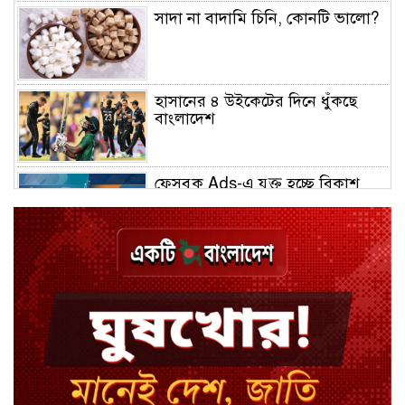
সাদা না বাদামি চিনি, কোনটি ভালো?
হাসানের ৪ উইকেটের দিনে ধুঁকছে
বাংলাদেশ
ফেসবুক Ads-এ যুক্ত হচ্ছে বিকাশ
পেমেন্ট
বিয়ে ভাঙার গুঞ্জনে মুখ খুললেন রণজয়
কেন লিভারপুল ছেড়ে তুরস্কের ক্লাবে
সালাহ