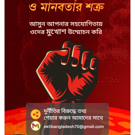
কপিল শর্মার অডিশনে বাদ পড়ার সেই
গল্প
যুক্তরাজ্যে সামাজিকমাধ্যমের কারফিউ
মানছে না কিশোররা
কটাক্ষ আর বিদ্রূপে জমে উঠেছে
ভ্যান্সের রাজনীতি
সৌদি আরবে হুতি হামলায় শিশুসহ
আহত ১১