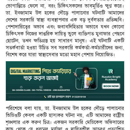
ভোগান্তিতে ফেলে না, বরং চিকিৎসকদের ভাবমূর্তিও ক্ষুণ্ণ করে।
ডা. ইনজামাম উল হকের দৌড়ে পালানোর ঘটনাটি আমাদের
দেশের সরকারি স্বাস্থ্য ব্যবস্থাপনার এক বড় দুর্বলতার প্রতিচ্ছবি।
পেশাদারিত্বের অভাব এবং জবাবদিহিতার অভাবে যখন কোনো
চিকিৎসক নিজের দাপ্তরিক দায়িত্ব ভুলে ব্যক্তিগত মুনাফার পেছনে
ছোটেন, তখন ক্ষতিগ্রস্ত হয় সাধারণ মানুষ। এই ঘটনাটি একটি
সতর্কবার্তা হওয়া উচিত সব সরকারি কর্মকর্তা-কর্মচারীদের জন্য,
বিশেষ করে যারা স্বাস্থ্যসেবার মতো মহান পেশায় নিয়োজিত।
পরিশেষে বলা যায়, ডা. ইনজামাম উল হকের দৌড়ে পালানোর
ভিডিওটি কেবল একটি হাস্যকর ঘটনা নয়, এটি আমাদের রাষ্ট্রীয়
শৃঙ্খলার এক করুণ চিত্র। একজন সরকারি মেডিকেল অফিসারের
কাছ থেকে যে ধরনের মর্যাদা ও দায়িত্বশীল আচরণ প্রত্যাশিত