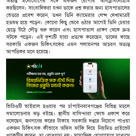
অত্যন্ত মনোযোগের সঙ্গে একজন রোগীর আলট্রাসনোগ্রাম
করছিলেন। সাংবাদিকরা যখন তাকে প্রশ্ন করার জন্য হাসপাতালের
ভেতরে প্রবেশ করেন, তখন তিনি ক্যামেরার লেন্স দেখামাত্রই
হতভম্ব হয়ে পড়েন। কোনো কিছু ভেবে ওঠার আগেই তিনি চেয়ার
ছেড়ে উঠে দৌড় শুরু করেন এবং হাসপাতাল প্রাঙ্গণ থেকে দ্রুত
সটকে পড়েন। এই দৃশ্যটি যারা প্রত্যক্ষ করেছেন, তাদের কাছে
সরকারি একজন চিকিৎসকের এমন পলায়নপর আচরণ অত্যন্ত
আপত্তিকর মনে হয়েছে।
ভিডিওটি ভাইরাল হওয়ার পর চাঁপাইনবাবগঞ্জের বিভিন্ন মহলে
সমালোচনার ঝড় বইছে। স্থানীয় বাসিন্দারা ক্ষোভ প্রকাশ করে
বলেছেন, জনগণের করের টাকায় সরকারি দপ্তরে নিয়োগ পাওয়া
একজন চিকিৎসক কীভাবে অফিস ফাঁকি দিয়ে নিয়মিত প্রাইভেট
প্র্যাকটিস করেন, তা বোধগম্য নয়। সামাজিক যোগাযোগ মাধ্যমে