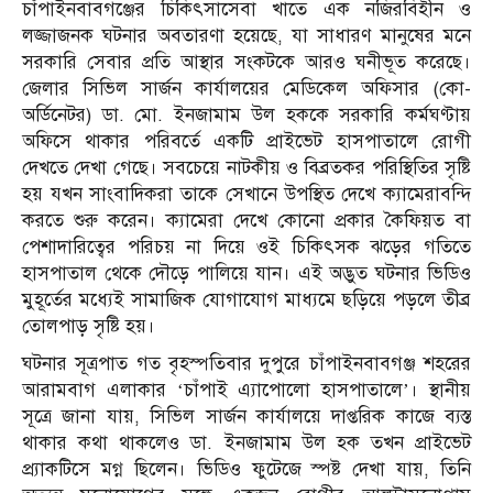
চাঁপাইনবাবগঞ্জের চিকিৎসাসেবা খাতে এক নজিরবিহীন ও
লজ্জাজনক ঘটনার অবতারণা হয়েছে, যা সাধারণ মানুষের মনে
সরকারি সেবার প্রতি আস্থার সংকটকে আরও ঘনীভূত করেছে।
জেলার সিভিল সার্জন কার্যালয়ের মেডিকেল অফিসার (কো-
অর্ডিনেটর) ডা. মো. ইনজামাম উল হককে সরকারি কর্মঘণ্টায়
অফিসে থাকার পরিবর্তে একটি প্রাইভেট হাসপাতালে রোগী
দেখতে দেখা গেছে। সবচেয়ে নাটকীয় ও বিব্রতকর পরিস্থিতির সৃষ্টি
হয় যখন সাংবাদিকরা তাকে সেখানে উপস্থিত দেখে ক্যামেরাবন্দি
করতে শুরু করেন। ক্যামেরা দেখে কোনো প্রকার কৈফিয়ত বা
পেশাদারিত্বের পরিচয় না দিয়ে ওই চিকিৎসক ঝড়ের গতিতে
হাসপাতাল থেকে দৌড়ে পালিয়ে যান। এই অদ্ভুত ঘটনার ভিডিও
মুহূর্তের মধ্যেই সামাজিক যোগাযোগ মাধ্যমে ছড়িয়ে পড়লে তীব্র
তোলপাড় সৃষ্টি হয়।
ঘটনার সূত্রপাত গত বৃহস্পতিবার দুপুরে চাঁপাইনবাবগঞ্জ শহরের
আরামবাগ এলাকার ‘চাঁপাই এ্যাপোলো হাসপাতালে’। স্থানীয়
সূত্রে জানা যায়, সিভিল সার্জন কার্যালয়ে দাপ্তরিক কাজে ব্যস্ত
থাকার কথা থাকলেও ডা. ইনজামাম উল হক তখন প্রাইভেট
প্র্যাকটিসে মগ্ন ছিলেন। ভিডিও ফুটেজে স্পষ্ট দেখা যায়, তিনি