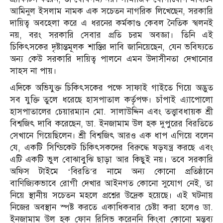
আমিনুল ইসলাম নামক এক সচেতন নাগরিক লিখেছেন, সরকারি
দায়িত্ব অবহেলা করে এ ধরনের কর্মকাণ্ড কেবল নৈতিক স্খলনই
নয়, বরং সরকারি সেবার প্রতি চরম অবজ্ঞা। তিনি এই
চিকিৎসকের দৃষ্টান্তমূলক শাস্তির দাবি জানিয়েছেন, যেন ভবিষ্যতে
অন্য কেউ সরকারি দায়িত্ব পালনে এমন উদাসীনতা দেখানোর
সাহস না পায়।
এদিকে অভিযুক্ত চিকিৎসকের পক্ষে সাফাই গাইতে গিয়ে অদ্ভুত
সব যুক্তি তুলে ধরেছে হাসপাতাল কর্তৃপক্ষ। চাঁপাই এ্যাপোলো
হাসপাতালের চেয়ারম্যান মো. সালাউদ্দিন এবং তত্ত্বাবধায়ক শ্রী
বিশ্বজিৎ দাবি করেছেন, ডা. ইনজামাম উল হক দুপুরের বিরতিতে
সেখানে গিয়েছিলেন। শ্রী বিশ্বজিৎ আরও এক ধাপ এগিয়ে বলেন
যে, একটি সিন্ডিকেট চিকিৎসকদের বিরুদ্ধে ষড়যন্ত্র করছে এবং
এটি একটি ভুল বোঝাবুঝি ছাড়া আর কিছুই নয়। তবে সরকারি
অফিস টাইমে ‘বিরতি’র নামে অন্য কোনো প্রতিষ্ঠানে
বাণিজ্যিকভাবে রোগী দেখার আইনগত কোনো সুযোগ নেই, তা
নিয়ে স্থানীয় সচেতন মহলে প্রশ্নের উদ্রেক হয়েছে। এই ঘটনায়
নিজের অবস্থান স্পষ্ট করতে একাধিকবার চেষ্টা করা হলেও ডা.
ইনজামাম উল হক ফোন রিসিভ করেননি কিংবা কোনো মন্তব্য