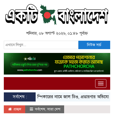
শনিবার, ০৮ অগাস্ট ২০২৬, ০১:৪৮ পূর্বাহ্ন
নিউজ সার্চ
Toggle
naviga
সর্বশেষ :
স্পিকারের নামে জাল ডিও, প্রতারণার অভিযোগে এসিল্যান্ড
প্রচ্ছদ
সর্বশেষ
,
সারা দেশ