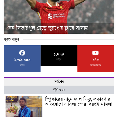
কেন লিভারপুল ছেড়ে তুরস্কের ক্লাবে সালাহ
যুক্ত থাকুন
১,৯৭৪
১,৬২,০০০
১৪৮
লাইক
ফ্যান
সাবস্ক্রাইবার
সর্বশেষ
শীর্ষ খবর
স্পিকারের নামে জাল ডিও, প্রতারণার
অভিযোগে এসিল্যান্ডের বিরুদ্ধে মামলা