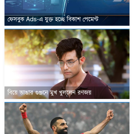
ফেসবুক Ads-এ যুক্ত হচ্ছে বিকাশ পেমেন্ট
বিয়ে ভাঙার গুঞ্জনে মুখ খুললেন রণজয়