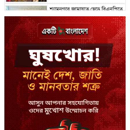
শ্যামনগরে জামায়াত ছেড়ে বিএনপিতে
যোগ দিলেন ১২ কর্মী
ঢাকায় হালকা বৃষ্টির সম্ভাবনা, বাড়তে
পারে তাপমাত্রা
মন্ত্রী-এমপিদের উপস্থিতিতে ইউএনওর
আইফোন চুরি
সিরাজগঞ্জে বাস ট্রাক দুর্ঘটনা, চালকসহ
নিহত ২
স্পিকারের নামে জাল ডিও, প্রতারণার
অভিযোগে এসিল্যান্ডের বিরুদ্ধে মামলা