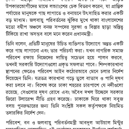
উপকারভোগীদের মাঝে লভ্যাংশের চেক বিতরণ করেন, যা প্রান্তিক
পর্যায়ের মানুষকে গাছ লাগাতে ও বনায়নে উৎসাহিত করার একটি
বড় মাধ্যম। জলবায়ু পরিবর্তনের ঝুঁকির মুখে থাকা বাংলাদেশের
মতো বদ্বীপ অঞ্চলে বনজ সম্পদের সুরক্ষা ও বিস্তার ছাড়া অস্তিত্ব
টিকিয়ে রাখা অসম্ভব বলে মনে করেন প্রধানমন্ত্রী।
তিনি বলেন, প্রতিটি মানুষের উচিত ব্যক্তিগত উদ্যোগে অন্তত একটি
করে গাছ লাগানো এবং তার পরিচর্যা করা। যখন নাগরিক সমাজ
পরিবেশ রক্ষায় নিজেদের দায়িত্ব সচেতন হয়ে পালন করবে,
তখনই সরকারি উদ্যোগগুলো প্রকৃত সফলতা পাবে। শিল্পকারখানা
স্থাপনের ক্ষেত্রেও পরিবেশ আইন কঠোরভাবে মেনে চলার নির্দেশ
দিয়েছেন তিনি। যত্রতত্র কারখানা গড়ে তুলে বাতাস ও পানি দূষণ
করা চলবে না। বিশেষ করে ঢাকা শহরের চারপাশে যে নদীগুলো
রয়েছে, সেগুলোর দূষণ রোধে এবং অবৈধ দখল উচ্ছেদে সরকার
জিরো টলারেন্স নীতি গ্রহণ করেছে। ঢাকাকে ঘিরে থাকা সবুজ
বলয় পুনরুদ্ধারের জন্য তিনি সংশ্লিষ্ট সকল কর্তৃপক্ষকে নিয়মিত
তদারকির নির্দেশ দেন।
পরিবেশ, বন ও জলবায়ু পরিবর্তনমন্ত্রী আবদুল আউয়াল মিন্টুর