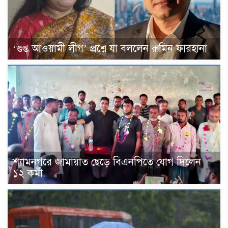
‘গুপ্ত আওয়ামী লীগ’ প্রশ্নে যা বললেন রুমিন ফারহানা
শ্যামনগরে জামায়াত ছেড়ে বিএনপিতে যোগ দিলেন
১২ কর্মী