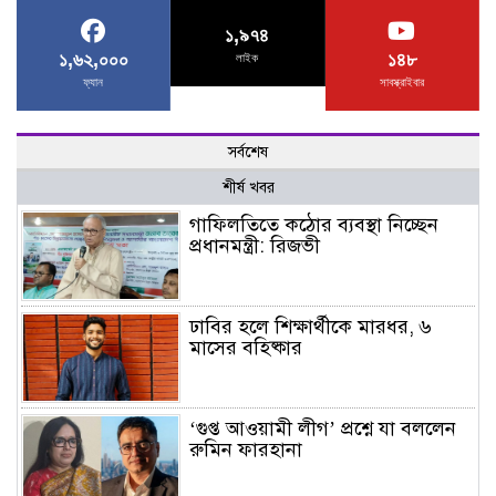
১,৯৭৪
১,৬২,০০০
১৪৮
লাইক
ফ্যান
সাবস্ক্রাইবার
সর্বশেষ
শীর্ষ খবর
গাফিলতিতে কঠোর ব্যবস্থা নিচ্ছেন
প্রধানমন্ত্রী: রিজভী
ঢাবির হলে শিক্ষার্থীকে মারধর, ৬
মাসের বহিষ্কার
‘গুপ্ত আওয়ামী লীগ’ প্রশ্নে যা বললেন
রুমিন ফারহানা