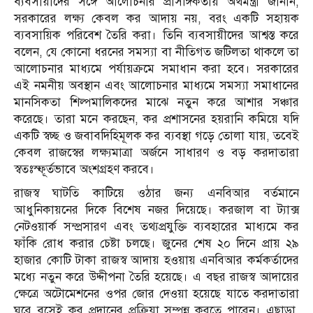
ব্যবসায়ীদের সঙ্গে আলোচনার প্রাসঙ্গিকতায় অর্থমন্ত্রী জানান,
সরকারের লক্ষ্য কেবল কর আদায় নয়, বরং একটি সহায়ক
ব্যবসায়িক পরিবেশ তৈরি করা। তিনি ব্যবসায়ীদের আশ্বস্ত করে
বলেন, যে কোনো ধরনের সমস্যা বা নীতিগত জটিলতা থাকলে তা
আলোচনার মাধ্যমে পর্যায়ক্রমে সমাধান করা হবে। সরকারের
এই নমনীয় অবস্থান এবং আলোচনার মাধ্যমে সমস্যা সমাধানের
মানসিকতা শিল্পমালিকদের মাঝে নতুন করে আশার সঞ্চার
করেছে। তারা মনে করছেন, কর প্রশাসনের হয়রানি কমিয়ে যদি
একটি স্বচ্ছ ও জবাবদিহিমূলক কর ব্যবস্থা গড়ে তোলা যায়, তবেই
কেবল রাজস্বের লক্ষ্যমাত্রা অর্জনে সাধারণ ও বড় করদাতারা
স্বতঃস্ফূর্তভাবে অংশগ্রহণ করবে।
রাজস্ব ঘাটতি কাটিয়ে ওঠার জন্য এনবিআর বর্তমানে
আধুনিকায়নের দিকে বিশেষ নজর দিয়েছে। করজাল বা ট্যাক্স
নেটওয়ার্ক সম্প্রসারণ এবং তথ্যপ্রযুক্তি ব্যবহারের মাধ্যমে কর
ফাঁকি রোধ করার চেষ্টা চলছে। জুনের শেষ ২০ দিনে প্রায় ২৯
হাজার কোটি টাকা রাজস্ব আদায় হওয়ায় এনবিআর কর্মকর্তাদের
মধ্যে নতুন করে উদ্দীপনা তৈরি হয়েছে। এ বছর রাজস্ব আদায়ের
ক্ষেত্রে অটোমেশনের ওপর জোর দেওয়া হয়েছে যাতে করদাতারা
ঘরে বসেই কর প্রদানের প্রক্রিয়া সম্পন্ন করতে পারেন। এছাড়া,