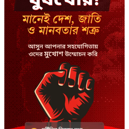
মন্ত্রী-এমপিদের উপস্থিতিতে ইউএনওর
আইফোন চুরি
সিরাজগঞ্জে বাস ট্রাক দুর্ঘটনা, চালকসহ
নিহত ২
স্পিকারের নামে জাল ডিও, প্রতারণার
অভিযোগে এসিল্যান্ডের বিরুদ্ধে মামলা
সাদা না বাদামি চিনি, কোনটি ভালো?
হাসানের ৪ উইকেটের দিনে ধুঁকছে
বাংলাদেশ