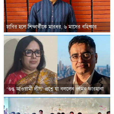
ঢাবির হলে শিক্ষার্থীকে মারধর, ৬ মাসের বহিষ্কার
‘গুপ্ত আওয়ামী লীগ’ প্রশ্নে যা বললেন রুমিন ফারহানা