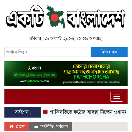
রবিবার, ০৯ অগাস্ট ২০২৬, ১২:২৯ অপরাহ্ন
নিউজ সার্চ
Toggle
naviga
সর্বশেষ :
গাফিলতিতে কঠোর ব্যবস্থা নিচ্ছেন প্রধানমন্ত্রী: রিজভী
প্রচ্ছদ
অর্থনীতি
,
সর্বশেষ