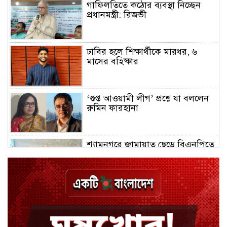
গাফিলতিতে কঠোর ব্যবস্থা নিচ্ছেন
প্রধানমন্ত্রী: রিজভী
ঢাবির হলে শিক্ষার্থীকে মারধর, ৬
মাসের বহিষ্কার
‘গুপ্ত আওয়ামী লীগ’ প্রশ্নে যা বললেন
রুমিন ফারহানা
শ্যামনগরে জামায়াত ছেড়ে বিএনপিতে
যোগ দিলেন ১২ কর্মী
ঢাকায় হালকা বৃষ্টির সম্ভাবনা, বাড়তে
পারে তাপমাত্রা