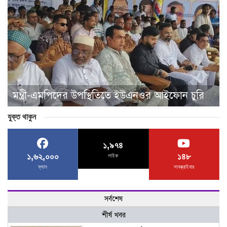
মন্ত্রী-এমপিদের উপস্থিতিতে ইউএনওর আইফোন চুরি
যুক্ত থাকুন
১,৯৭৪
১,৬২,০০০
১৪৮
লাইক
ফ্যান
সাবস্ক্রাইবার
সর্বশেষ
শীর্ষ খবর