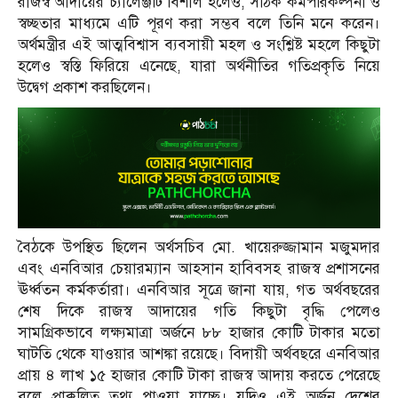
রাজস্ব আদায়ের চ্যালেঞ্জটি বিশাল হলেও, সঠিক কর্মপরিকল্পনা ও
স্বচ্ছতার মাধ্যমে এটি পূরণ করা সম্ভব বলে তিনি মনে করেন।
অর্থমন্ত্রীর এই আত্মবিশ্বাস ব্যবসায়ী মহল ও সংশ্লিষ্ট মহলে কিছুটা
হলেও স্বস্তি ফিরিয়ে এনেছে, যারা অর্থনীতির গতিপ্রকৃতি নিয়ে
উদ্বেগ প্রকাশ করছিলেন।
বৈঠকে উপস্থিত ছিলেন অর্থসচিব মো. খায়েরুজ্জামান মজুমদার
এবং এনবিআর চেয়ারম্যান আহসান হাবিবসহ রাজস্ব প্রশাসনের
ঊর্ধ্বতন কর্মকর্তারা। এনবিআর সূত্রে জানা যায়, গত অর্থবছরের
শেষ দিকে রাজস্ব আদায়ের গতি কিছুটা বৃদ্ধি পেলেও
সামগ্রিকভাবে লক্ষ্যমাত্রা অর্জনে ৮৮ হাজার কোটি টাকার মতো
ঘাটতি থেকে যাওয়ার আশঙ্কা রয়েছে। বিদায়ী অর্থবছরে এনবিআর
প্রায় ৪ লাখ ১৫ হাজার কোটি টাকা রাজস্ব আদায় করতে পেরেছে
বলে প্রাক্কলিত তথ্য পাওয়া যাচ্ছে। যদিও এই অর্জন দেশের