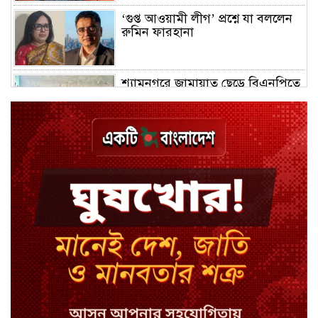
‘গুপ্ত আওয়ামী লীগ’ প্রশ্নে যা বললেন
রুমিন ফারহানা
শ্যামনগরে জামায়াত ছেড়ে বিএনপিতে
যোগ দিলেন ১২ কর্মী
ঢাকায় হালকা বৃষ্টির সম্ভাবনা, বাড়তে
পারে তাপমাত্রা
মন্ত্রী-এমপিদের উপস্থিতিতে ইউএনওর
আইফোন চুরি
সিরাজগঞ্জে বাস ট্রাক দুর্ঘটনা, চালকসহ
নিহত ২