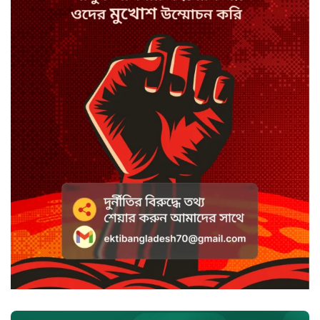
স্পিকারের নামে জাল ডিও, প্রতারণার
অভিযোগে এসিল্যান্ডের বিরুদ্ধে মামলা
সাদা না বাদামি চিনি, কোনটি ভালো?
হাসানের ৪ উইকেটের দিনে ধুঁকছে
বাংলাদেশ