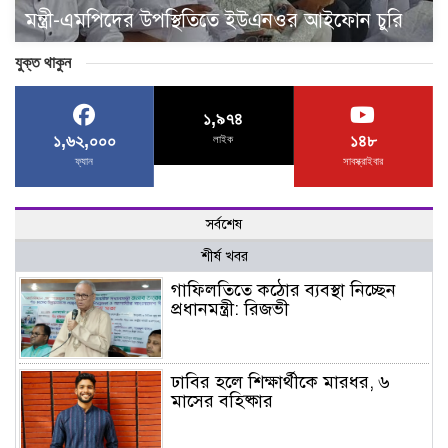
মন্ত্রী-এমপিদের উপস্থিতিতে ইউএনওর আইফোন চুরি
যুক্ত থাকুন
১,৯৭৪
১,৬২,০০০
১৪৮
লাইক
ফ্যান
সাবস্ক্রাইবার
সর্বশেষ
শীর্ষ খবর
গাফিলতিতে কঠোর ব্যবস্থা নিচ্ছেন
প্রধানমন্ত্রী: রিজভী
ঢাবির হলে শিক্ষার্থীকে মারধর, ৬
মাসের বহিষ্কার