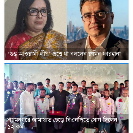
‘গুপ্ত আওয়ামী লীগ’ প্রশ্নে যা বললেন রুমিন ফারহানা
শ্যামনগরে জামায়াত ছেড়ে বিএনপিতে যোগ দিলেন
১২ কর্মী