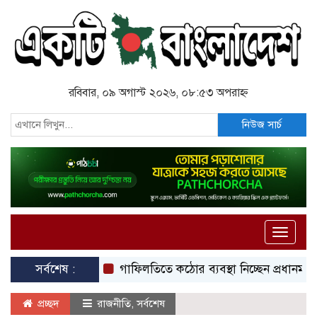
রবিবার, ০৯ অগাস্ট ২০২৬, ০৮:৫৩ অপরাহ্ন
নিউজ সার্চ
Toggle
naviga
সর্বশেষ :
গাফিলতিতে কঠোর ব্যবস্থা নিচ্ছেন প্রধানমন্ত্রী: রিজভী
প্রচ্ছদ
রাজনীতি
,
সর্বশেষ