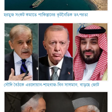
হরমুজ সংকট কমাতে পাকিস্তানের কূটনৈতিক তৎপরতা
সৌদি বৈঠকে এরদোয়ান-শাহবাজ-বিন সালমান, বাড়ছে জোট