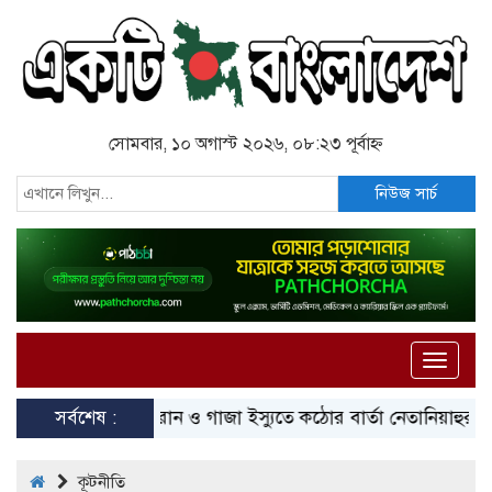
সোমবার, ১০ অগাস্ট ২০২৬, ০৮:২৩ পূর্বাহ্ন
নিউজ সার্চ
Toggle
naviga
সর্বশেষ :
ইরান ও গাজা ইস্যুতে কঠোর বার্তা নেতানিয়াহুর
কলকাত
কূটনীতি