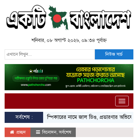
শনিবার, ০৮ অগাস্ট ২০২৬, ০৯:৩৪ পূর্বাহ্ন
নিউজ সার্চ
Toggle
naviga
সর্বশেষ :
স্পিকারের নামে জাল ডিও, প্রতারণার অভিযোগে এসিল্যা
প্রচ্ছদ
বিনোদন
,
সর্বশেষ