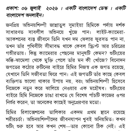
প্রকাশ: ০৬ জুলাই ২০২৬ । একটি বাংলাদেশ ডেস্ক । একটি
বাংলাদেশ অনলাইন।
জনপ্রিয় অভিনয়শিল্পী জান্নাতুল সুমাইয়া হিমিকে পর্দায় দর্শক
সাধারণত সাবলীল অভিনয়ে খুঁজে পান। লাইট-ক্যামেরা-
অ্যাকশনের ব্যস্ত জীবনে তিনি যখন দম ফেলার ফুরসত পান না,
তখন তাঁর পৃথিবীটা সীমাবদ্ধ থাকে কেবল স্ক্রিপ্ট আর চরিত্রের
গভীরতায়। কিন্তু ক্যামেরার পেছনের মানুষটি কেমন? শুটিংয়ের
ঝক্কি-ঝামেলা থেকে মুক্তি পেলে তাঁর মন কী খোঁজে? বিনোদন
জগতের কঠোর রুটিনের বাইরে হিমির নিজস্ব এক জগত রয়েছে,
যেখানে তিনি সজীবতা ফিরে পান। এই জগতটি তাঁর কাছে কেবল
ব্যক্তিগত ভালো থাকার উপায় নয়, বরং অভিনয়শিল্পী হিসেবে
নিজেকে নতুন করে ঝালিয়ে নেওয়ার এক মহৌষধ। শুটিংয়ের
বাইরে হিমি নিজেকে চাঙা রাখতে যে বিশেষ পাঁচটি কাজের ওপর
নির্ভর করেন, তা অনেকের কাছেই অনুপ্রেরণার মতো।
হিমির রিলাক্সেশনের তালিকার একদম প্রথম স্থানে রয়েছে
শরীরচর্চা। অভিনয়শিল্পীদের জীবনযাপন খুবই অনিয়মিত। কখন
শুটিং শুরু হবে আর কখন শেষ—তার কোনো ঠিক নেই। এই