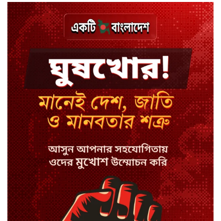
বিয়ে ভাঙার গুঞ্জনে মুখ খুললেন রণজয়
কেন লিভারপুল ছেড়ে তুরস্কের ক্লাবে
সালাহ
কপিল শর্মার অডিশনে বাদ পড়ার সেই
গল্প
যুক্তরাজ্যে সামাজিকমাধ্যমের কারফিউ
মানছে না কিশোররা
কটাক্ষ আর বিদ্রূপে জমে উঠেছে