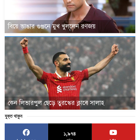
বিয়ে ভাঙার গুঞ্জনে মুখ খুললেন রণজয়
কেন লিভারপুল ছেড়ে তুরস্কের ক্লাবে সালাহ
যুক্ত থাকুন
১,৯৭৪