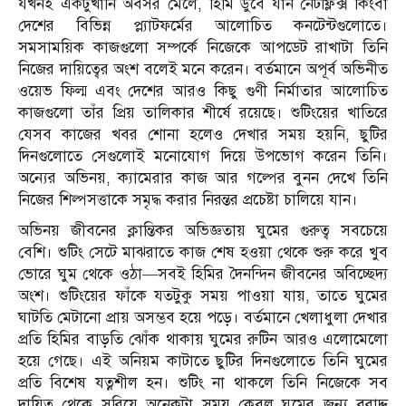
যখনই একটুখানি অবসর মেলে, হিমি ডুবে যান নেটফ্লিক্স কিংবা
দেশের বিভিন্ন প্ল্যাটফর্মের আলোচিত কনটেন্টগুলোতে।
সমসাময়িক কাজগুলো সম্পর্কে নিজেকে আপডেট রাখাটা তিনি
নিজের দায়িত্বের অংশ বলেই মনে করেন। বর্তমানে অপূর্ব অভিনীত
ওয়েভ ফিল্ম এবং দেশের আরও কিছু গুণী নির্মাতার আলোচিত
কাজগুলো তাঁর প্রিয় তালিকার শীর্ষে রয়েছে। শুটিংয়ের খাতিরে
যেসব কাজের খবর শোনা হলেও দেখার সময় হয়নি, ছুটির
দিনগুলোতে সেগুলোই মনোযোগ দিয়ে উপভোগ করেন তিনি।
অন্যের অভিনয়, ক্যামেরার কাজ আর গল্পের বুনন দেখে তিনি
নিজের শিল্পসত্তাকে সমৃদ্ধ করার নিরন্তর প্রচেষ্টা চালিয়ে যান।
অভিনয় জীবনের ক্লান্তিকর অভিজ্ঞতায় ঘুমের গুরুত্ব সবচেয়ে
বেশি। শুটিং সেটে মাঝরাতে কাজ শেষ হওয়া থেকে শুরু করে খুব
ভোরে ঘুম থেকে ওঠা—সবই হিমির দৈনন্দিন জীবনের অবিচ্ছেদ্য
অংশ। শুটিংয়ের ফাঁকে যতটুকু সময় পাওয়া যায়, তাতে ঘুমের
ঘাটতি মেটানো প্রায় অসম্ভব হয়ে পড়ে। বর্তমানে খেলাধুলা দেখার
প্রতি হিমির বাড়তি ঝোঁক থাকায় ঘুমের রুটিন আরও এলোমেলো
হয়ে গেছে। এই অনিয়ম কাটাতে ছুটির দিনগুলোতে তিনি ঘুমের
প্রতি বিশেষ যত্নশীল হন। শুটিং না থাকলে তিনি নিজেকে সব
দায়িত্ব থেকে সরিয়ে অনেকটা সময় কেবল ঘুমের জন্য বরাদ্দ