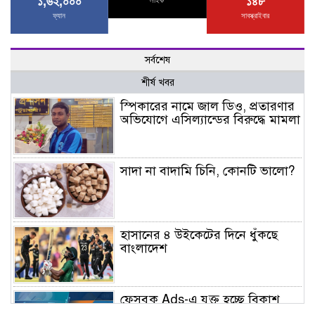
১,৬২,০০০
১৪৮
লাইক
ফ্যান
সাবস্ক্রাইবার
সর্বশেষ
শীর্ষ খবর
স্পিকারের নামে জাল ডিও, প্রতারণার
অভিযোগে এসিল্যান্ডের বিরুদ্ধে মামলা
সাদা না বাদামি চিনি, কোনটি ভালো?
হাসানের ৪ উইকেটের দিনে ধুঁকছে
বাংলাদেশ
ফেসবুক Ads-এ যুক্ত হচ্ছে বিকাশ
পেমেন্ট